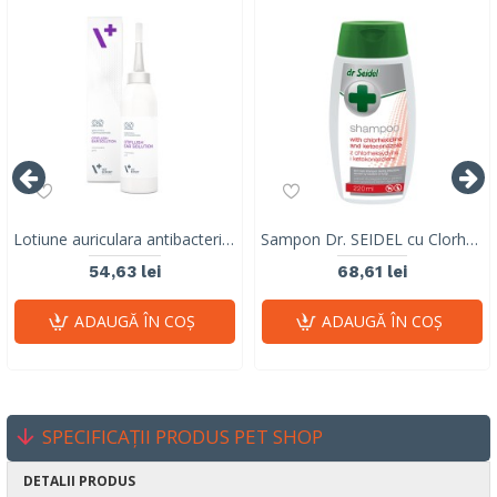
Lotiune auriculara antibacteriala si antiseptica, caini si pisici, Otiflush, Vet Expert, 125 ml
Sampon Dr. SEIDEL cu Clorhexidina si Ketoconazol, 220 ml
54,63 lei
68,61 lei
ADAUGĂ ÎN COŞ
ADAUGĂ ÎN COŞ
SPECIFICAȚII PRODUS PET SHOP
DETALII PRODUS