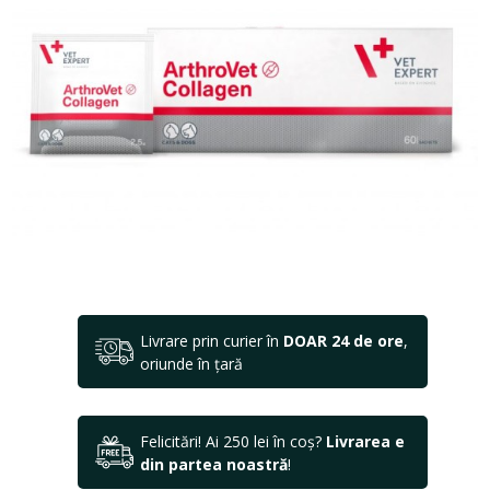
Livrare prin curier în
DOAR 24 de ore
,
oriunde în țară
Felicitări! Ai 250 lei în coș?
Livrarea e
din partea noastră
!