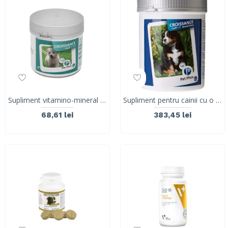
Supliment vitamino-mineral pentru caini, PET PHOS CROISSANCE Ca/P 1.3 , CEVA, 100 tablete
Supliment pentru cainii cu o dieta dezechilibrata si carente in calciu, Pet Phos Special Grand Chien, CEVA, CA/P 2, 100 tab
68,61 lei
383,45 lei