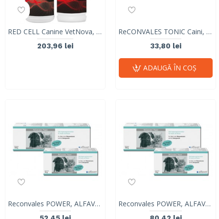
RED CELL Canine VetNova, 946ml
ReCONVALES TONIC Caini, ALFAVET, 90ml
203,96 lei
33,80 lei
ADAUGĂ ÎN COŞ
Reconvales POWER, ALFAVET, pasta 70 g
Reconvales POWER, ALFAVET pasta 140 g
52,45 lei
80,42 lei