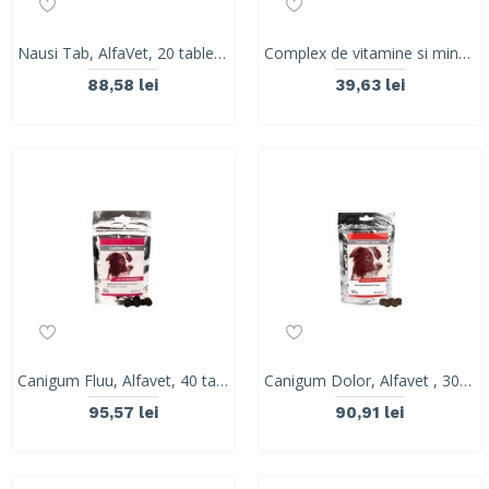
Nausi Tab, AlfaVet, 20 tablete x 5.5 g
Complex de vitamine si minerale pentru caini si pisici Multivitamin Twist Off, VetExpert, 30 capsule
88,58 lei
39,63 lei
Canigum Fluu, Alfavet, 40 tablete
Canigum Dolor, Alfavet , 30 tablete
95,57 lei
90,91 lei