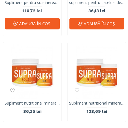
Supliment pentru sustinerea functiilor fiziologice la caini seniori, Senior Care Stangest, 30 tablete
supliment pentru catelusi de talie mica si medie, FLAWITOL PUPPY, Dr. Seidel, 120 Tablete
110,72 lei
36,13 lei
ADAUGĂ ÎN COŞ
ADAUGĂ ÎN COŞ
Supliment nutritional mineralo-vitaminic pentru recuperare in caz de anemie, convalescența si gestionarea inapetentei SUPRA RC 5, VetNova, 30 comprimate
Supliment nutritional mineralo-vitaminic pentru recuperare in caz de anemie, convalescența si gestionarea inapetentei SUPRA RC 15, VetNova 30 comprimte
86,25 lei
138,69 lei