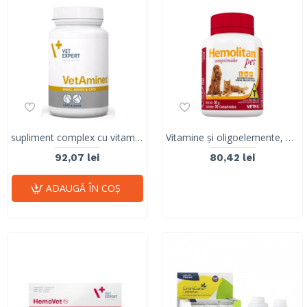
supliment complex cu vitamine și minerale pentru pisici și câini de talie mică VetAminex Vet Expert 60 caps
Vitamine și oligoelemente, precursor al metabolismului celular, Hemolitan® Pet, Vetnil, 30 comprimate
92,07 lei
80,42 lei
ADAUGĂ ÎN COŞ