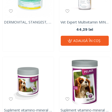
DERMOVITAL, STANGEST, 300 capsule
Vet Expert Multivitamin MINI – Supliment vitaminic-mineral pentru câini de talie mică și pisici
44,29 lei
ADAUGĂ ÎN COŞ
Supliment vitamino-mineral pentru caini, protectia pielii ai calitatea blănii, PET PHOS CANINE PELAGE, CEVA, 50 tablete
Supliment vitamino-mineral pentru caini, protectia pielii ai calitatea blănii, PET PHOS CANINE PELAGE, CEVA, 450 tablete