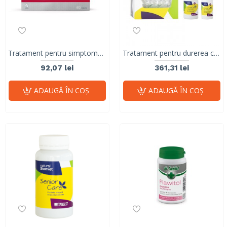
Tratament pentru simptome de anemie, HemoVET, Vet Expert, 60 tablete
Tratament pentru durerea cronică, artrită, osteoartrită, boli autoimmune, cancer , boli neurodegenerative, CRONICARE, Stangest, 120 tab
92,07 lei
361,31 lei
ADAUGĂ ÎN COŞ
ADAUGĂ ÎN COŞ