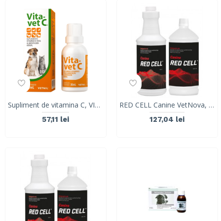
Supliment de vitamina C, VITA-VET C, Vetnil, 30ML
RED CELL Canine VetNova, 450 ml
57,11 lei
127,04 lei