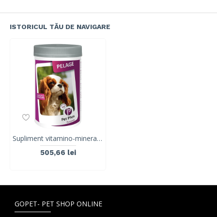
ISTORICUL TĂU DE NAVIGARE
Supliment vitamino-mineral pentru caini, protectia pielii ai calitatea blănii, PET PHOS CANINE PELAGE, CEVA, 450 tablete
505,66 lei
GOPET- PET SHOP ONLINE