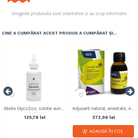
Imaginile produsului sunt orientative și au scop informativ.
CINE A CUMPĂRAT ACEST PRODUS A CUMPĂRAT ȘI...
Abelia GlycoZoo, solutie auriculara de curatare,uscare, cerumenolitica, keratolitica și cu efecte lipolitice, VetNova, 118ml
Adjuvant natural, anxietate, epilepsie, cancer, CRONICARE, STANGEST, 100 ml
125,78 lei
372,96 lei
ADAUGĂ ÎN COŞ