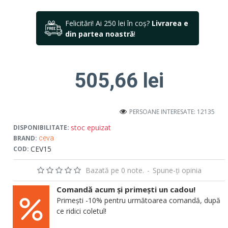
Felicitări! Ai 250 lei în coș?
Livrarea e
din partea noastră
!
505,66 lei
PERSOANE INTERESATE: 12135
stoc epuizat
DISPONIBILITATE:
BRAND:
ceva
CEV15
COD:
Bazată pe 0 note.
-
Spune-ţi opinia
Comandă acum și primești un cadou!
Primești -10% pentru următoarea comandă, după
ce ridici coletul!