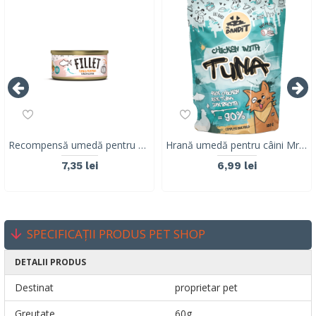
Recompensă umedă pentru pisici adulte Mr. Bandit Fillet, ton și dovleac, 80g
Hrană umedă pentru câini Mr. Bandit DuoProtein, pui și ton,180g
7,35 lei
6,99 lei
SPECIFICAȚII PRODUS PET SHOP
DETALII PRODUS
Destinat
proprietar pet
Greutate
60g