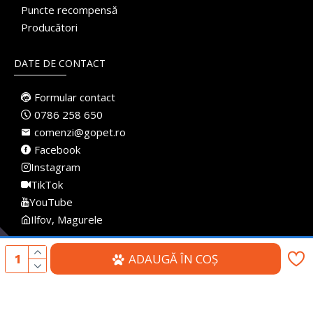
Puncte recompensă
Producători
DATE DE CONTACT
Formular contact
0786 258 650
comenzi@gopet.ro
Facebook
Instagram
TikTok
YouTube
Ilfov, Magurele
ADAUGĂ ÎN COŞ
Made with
♥
in Romania · Pet Shop Online · Toate drepturile rezervate