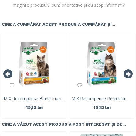
Imaginile produsului sunt orientative și au scop informativ.
CINE A CUMPĂRAT ACEST PRODUS A CUMPĂRAT ȘI...
MIX Recompense Blana frumoasa & Malt (ghem de blana), pisica, Dr. Seidel, 50g
MIX Recompense Respiratie proaspata & Malt (ghem de blana),Dr. Seidel, 50g
15,15 lei
15,15 lei
CINE A VĂZUT ACEST PRODUS A FOST INTERESAT ȘI DE...