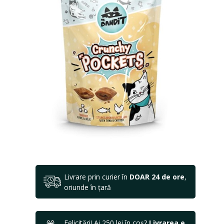
Livrare prin curier în
DOAR 24 de ore
,
oriunde în țară
Felicitări! Ai 250 lei în coș?
Livrarea e