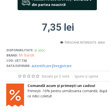
din partea noastră
!
7,35 lei
PERSOANE INTERESATE: 4664
in stoc
DISPONIBILITATE:
BRAND:
Mr. Bandit
VET736
COD:
autentificare
|
înregistrare
DATA EXPIRARE:
Bazată pe 0 note.
-
Spune-ţi opinia
Comandă acum și primești un cadou!
Primești -10% pentru următoarea comandă, după
ce ridici coletul!