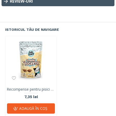
REVIEW-URI
ISTORICUL TĂU DE NAVIGARE
Recompense pentru pisici Mr. Bandit CAT Crunchy Pockets, ton si pui, 40 g
7,35 lei
ADAUGĂ ÎN COŞ