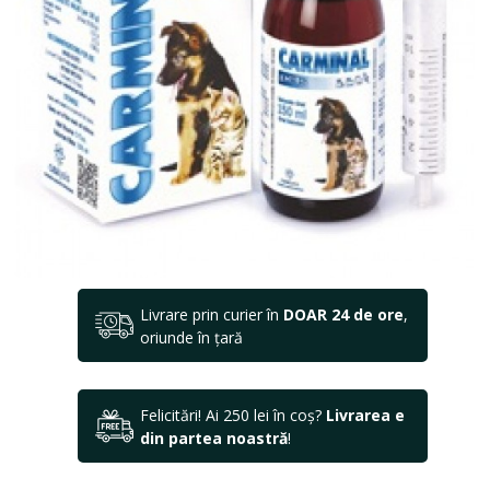
Livrare prin curier în
DOAR 24 de ore
,
oriunde în țară
Felicitări! Ai 250 lei în coș?
Livrarea e
din partea noastră
!