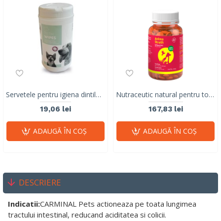
Servetele pentru igiena dintilor Teeth Wipes M-PETS, 18x20,5 cm, 40 buc
Nutraceutic natural pentru toate animalele Anima-Strath, 200 comprimate
19,06 lei
167,83 lei
ADAUGĂ ÎN COŞ
ADAUGĂ ÎN COŞ
DESCRIERE
Indicatii:
CARMINAL Pets actioneaza pe toata lungimea
tractului intestinal, reducand aciditatea si colicii.