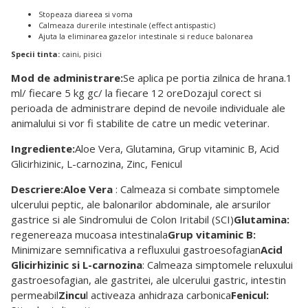
Stopeaza diareea si voma
Calmeaza durerile intestinale (effect antispastic)
Ajuta la eliminarea gazelor intestinale si reduce balonarea
Specii tinta:
caini, pisici
Mod de administrare:
Se aplica pe portia zilnica de hrana.1
ml/ fiecare 5 kg gc/ la fiecare 12 oreDozajul corect si
perioada de administrare depind de nevoile individuale ale
animalului si vor fi stabilite de catre un medic veterinar.
Ingrediente:
Aloe Vera, Glutamina, Grup vitaminic B, Acid
Glicirhizinic, L-carnozina, Zinc, Fenicul
Descriere:
Aloe Vera
: Calmeaza si combate simptomele
ulcerului peptic, ale balonarilor abdominale, ale arsurilor
gastrice si ale Sindromului de Colon Iritabil (SCI)
Glutamina:
regenereaza mucoasa intestinala
Grup vitaminic B:
Minimizare semnificativa a refluxului gastroesofagian
Acid
Glicirhizinic si L-carnozina
: Calmeaza simptomele reluxului
gastroesofagian, ale gastritei, ale ulcerului gastric, intestin
permeabil
Zincu
l activeaza anhidraza carbonica
Fenicul: