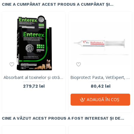
CINE A CUMPĂRAT ACEST PRODUS A CUMPĂRAT ȘI...
Absorbant al toxinelor și otrăvurilor prezente în tractul gastrointestinal, Enterex®, Vetnil, 10 PLICURI, 8G
Bioprotect Pasta, VetExpert, 15 ml
279,72 lei
80,42 lei
ADAUGĂ ÎN COŞ
CINE A VĂZUT ACEST PRODUS A FOST INTERESAT ȘI DE...