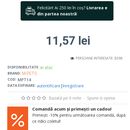
Felicitări! Ai 250 lei în coș?
Livrarea e
din partea noastră
!
11,57 lei
PERSOANE INTERESATE: 8398
in stoc
DISPONIBILITATE:
BRAND:
M-PETS
MPT14
COD:
autentificare
|
înregistrare
DATA EXPIRARE:
Bazată pe 0 note.
-
Spune-ţi opinia
Comandă acum și primești un cadou!
Primești -10% pentru următoarea comandă, după
ce ridici coletul!