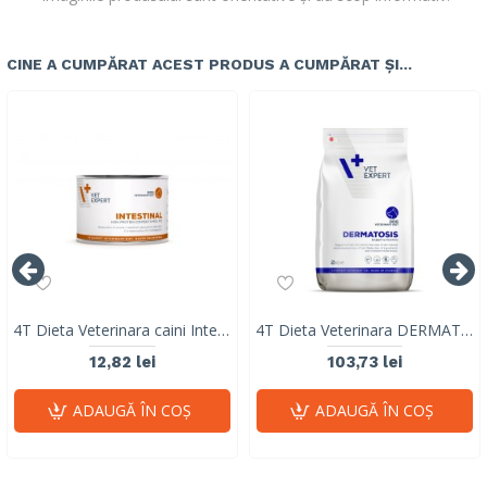
CINE A CUMPĂRAT ACEST PRODUS A CUMPĂRAT ȘI...
4T Dieta Veterinara caini Intestinal Dog, VetExpert, conserva, 200g
4T Dieta Veterinara DERMATOSIS DOG, VetExpert, cu carne de iepure si cartofi, 2 kg
12,82 lei
103,73 lei
ADAUGĂ ÎN COŞ
ADAUGĂ ÎN COŞ