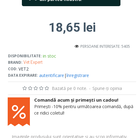
18,65 lei
PERSOANE INTERESATE: 5405
in stoc
DISPONIBILITATE:
BRAND:
Vet Expert
VET2
COD:
autentificare
|
înregistrare
DATA EXPIRARE:
Bazată pe 0 note.
-
Spune-ţi opinia
Comandă acum și primești un cadou!
Primești -10% pentru următoarea comandă, după
ce ridici coletul!
Imaginile produsului sunt orientative și au scop informativ.