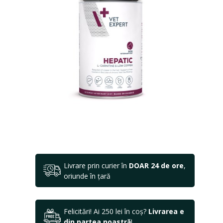
Livrare prin curier în
DOAR 24 de ore
,
oriunde în țară
Felicitări! Ai 250 lei în coș?
Livrarea e
din partea noastră
!