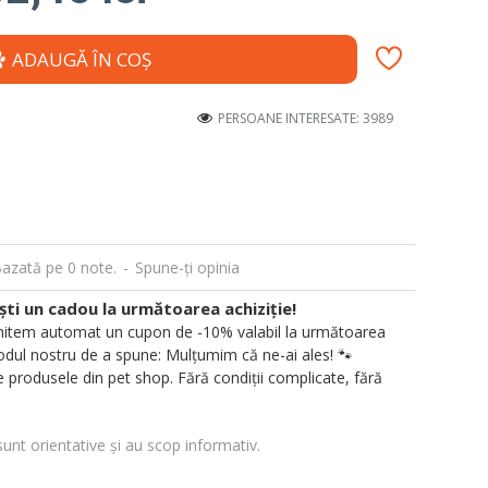
ADAUGĂ ÎN COŞ
PERSOANE INTERESATE: 3989
azată pe 0 note.
-
Spune-ţi opinia
i un cadou la următoarea achiziție!
 trimitem automat un cupon de -10% valabil la următoarea
ul nostru de a spune: Mulțumim că ne-ai ales! 🐾
 produsele din pet shop. Fără condiții complicate, fără
sunt orientative și au scop informativ.