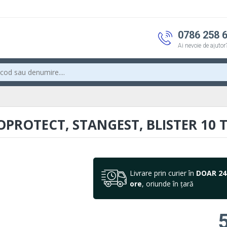
0786 258 
Ai nevoie de ajutor
PROTECT, STANGEST, BLISTER 10 
Livrare prin curier în
DOAR 24
ore
, oriunde în țară
5