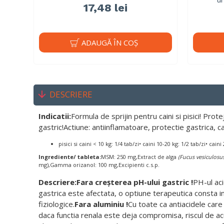
17,48 lei
ADAUGĂ ÎN COŞ
DESCRIERE
Indicatii:
Formula de sprijin pentru caini si pisici! Pr
gastric!Actiune: antiinflamatoare, protectie gastrica, c
pisici si caini < 10 kg: 1/4 tab/zi• caini 10-20 kg: 1/2 tab/zi• 
Ingrediente/
tableta
:
MSM: 250 mg,Extract de alga
(
Fucus
vesiculosu
mg),Gamma orizanol: 100 mg,Excipienti c.s.p.
Descriere:
Fara
creșterea
pH-
ului
gastric !
PH-ul ac
gastrica este afectata, o optiune terapeutica consta in 
fiziologice.
Fara
aluminiu
!
Cu toate ca antiacidele car
daca functia renala este deja compromisa, riscul de acu