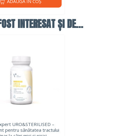
ADAUGĂ ÎN COŞ
OST INTERESAT ȘI DE...
Expert URO&STERILISED –
nt pentru sănătatea tractului
inar la câini mici și pisici