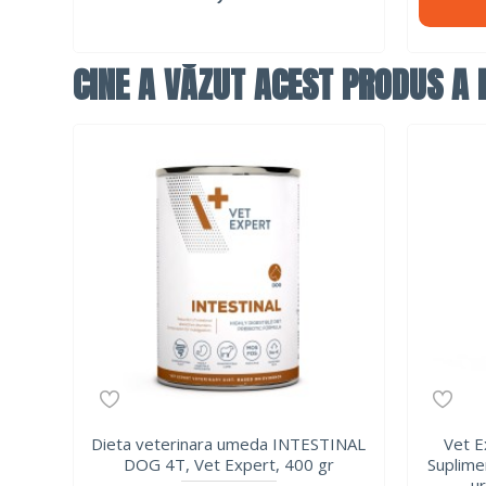
CINE A VĂZUT ACEST PRODUS A F
Dieta veterinara umeda INTESTINAL
Vet 
DOG 4T, Vet Expert, 400 gr
Suplime
ur