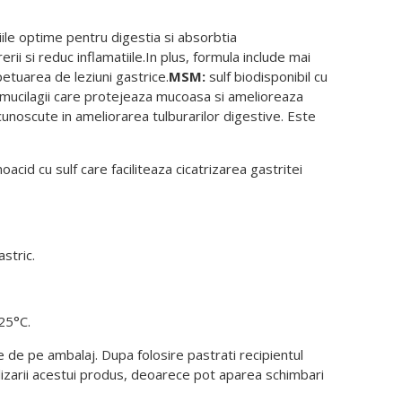
ile optime pentru digestia si absorbtia
i si reduc inflamatiile.In plus, formula include mai
petuarea de leziuni gastrice.
MSM:
sulf biodisponibil cu
 mucilagii care protejeaza mucoasa si amelioreaza
cunoscute in ameliorarea tulburarilor digestive. Este
acid cu sulf care faciliteaza cicatrizarea gastritei
astric.
 25°C.
e de pe ambalaj. Dupa folosire pastrati recipientul
ilizarii acestui produs, deoarece pot aparea schimbari