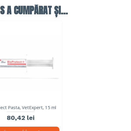
S A CUMPĂRAT ȘI...
ect Pasta, VetExpert, 15 ml
80,42 lei