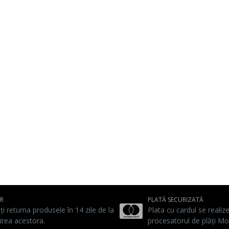
UR
PLATĂ SECURIZATĂ
ți returna produsele în 14 zile de la
Plata cu cardul se realiz
irea acestora.
procesatorul de plăți Mo