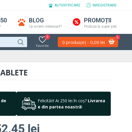
AUTENTIFICARE
INREGISTRARE
650
BLOG
PROMOȚII
?
Ce scriem interesant?
Produse la super preț
0
0
0 produs(e) - 0,00 lei
Favorite
TABLETE
 de
Felicitări! Ai 250 lei în coș?
Livrarea
e din partea noastră
!
2,45 lei