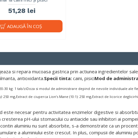
51,28 lei
ADAUGĂ ÎN COŞ
otejeaza si repara mucoasa gastrica prin actiunea ingredientelor 
almanta, antioxidanta.
Specii tinta:
caini, pisici
Mod de administra
caini 20-30 kg: 1 tab/ziDoza si modul de administrare depind de nevoile individuale ale f
s
)
: 250 mg,Extract de ciuperca Lion’s Mane (10:1): 250 mg,Extract de licorice deglicirh
id este necesar pentru activitatea enzimelor digestive si absorbt
cresterea pH-ului stomacului cu antiacide sau inhibitori ai pompei d
e contin aluminiu nu sunt absorbite, s-a demonstrate ca un procen
mulare a aluminiului este crescut. In plus, compusii de aluminiu p