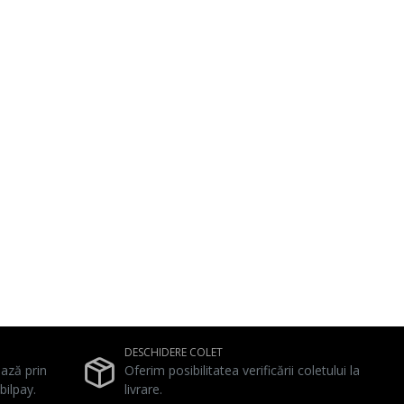
DESCHIDERE COLET
ează prin
Oferim posibilitatea verificării coletului la
bilpay.
livrare.