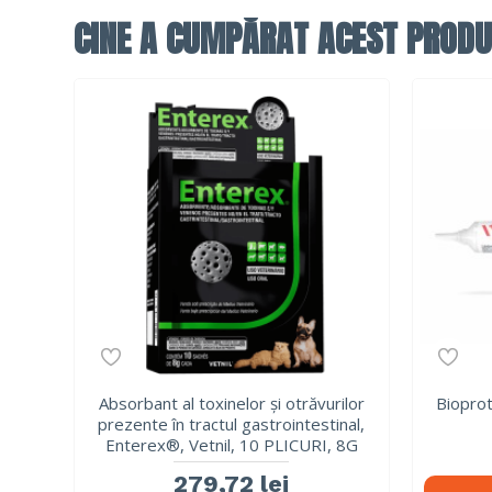
CINE A CUMPĂRAT ACEST PRODU
Absorbant al toxinelor și otrăvurilor
Bioprot
prezente în tractul gastrointestinal,
Enterex®, Vetnil, 10 PLICURI, 8G
279,72 lei