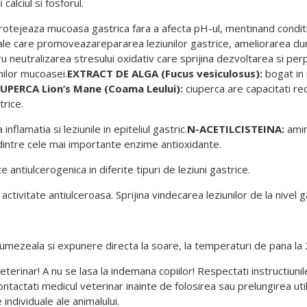
calciul si fosforul.
otejeaza mucoasa gastrica fara a afecta pH-ul, mentinand conditi
le care promoveazarepararea leziunilor gastrice, ameliorarea dureri
u neutralizarea stresului oxidativ care sprijina dezvoltarea si per
nilor mucoasei.
EXTRACT DE ALGA (
Fucus
vesiculosus
):
bogat in
UPERCA Lion’s Mane (
Coama
Leului
):
ciuperca are capacitati re
rice.
inflamatia si leziunile in epiteliul gastric.
N-ACETILCISTEINA:
amino
dintre cele mai importante enzime antioxidante.
 antiulcerogenica in diferite tipuri de leziuni gastrice.
ctivitate antiulceroasa. Sprijina vindecarea leziunilor de la nivel g
e umezeala si expunere directa la soare, la temperaturi de pana la
erinar! A nu se lasa la indemana copiilor! Respectati instructiunil
ontactati medicul veterinar inainte de folosirea sau prelungirea ut
individuale ale animalului.