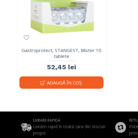
Gastroprotect, STANGEST, Blister 10
tablete
52,45 lei
ADAUGĂ ÎN COŞ
LIVRARE RAPIDĂ
RET
Livrăm rapid în toată țara din stocuri
Pute
proprii.
prim