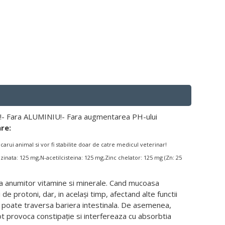
sale!- Fara ALUMINIU!- Fara augmentarea PH-ului
re:
iecarui animal si vor fi stabilite doar de catre medicul veterinar!
izinata: 125 mg,N-acetilcisteina: 125 mg,Zinc chelator: 125 mg (Zn: 25
ia anumitor vitamine si minerale. Cand mucoasa
e protoni, dar, in același timp, afectand alte functii
t poate traversa bariera intestinala. De asemenea,
ot provoca constipație si interfereaza cu absorbtia