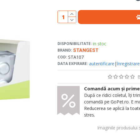
in stoc
DISPONIBILITATE:
BRAND:
STANGEST
STA107
COD:
autentificare
|
înregistrare
DATA EXPIRARE:
B
Comandă acum și primeșt
După ce ridici coletul, îți
comandă pe GoPet.ro. E mod
Reducerea se aplică la toate
stres.
Imaginile produsului 