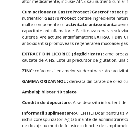
altor medicamente, inclusiv AINS sau nutrienti cum ar fi 
Cum
actioneaza
GastroProtect
?
GastroProtect
pr
nutrientilor.
GastroProtect
contine ingrediente natura
multe componente cu
activitate
antioxidanta
pentr
capacitate antiinflamatorie. Faciliteaza repararea leziu
durerea. Are actiune antiinflamatorie.
EXTRACT DIN CI
antioxidant si promoveazs regenerarea mucoasei gast
EXTRACT DIN LICORICE (
deglicirizata
)
: amelioreaza 
cauzate de AINS. Este un precursor de glutation, una 
ZINC:
cofactor al enzimelor vindecatoare. Are activitate
GAMMA ORIZANNOL :
derivata din tarate de orez cu a
Ambalaj: blister 10 talete
Conditii de depozitare:
A se depozita in loc ferit d
Informatii suplimentare:
ATENTIE! Doar pentru uz vet
inchis corespunzator! Agitati inainte de administrare!C
de dozaj sau mod de folosire in functie de simptomele 