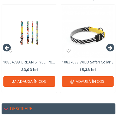
10834799 URBAN STYLE Freestyle Leash M
10837099 WILD Safari Collar S
33,03 lei
15,38 lei
ADAUGĂ ÎN COŞ
ADAUGĂ ÎN COŞ
DESCRIERE