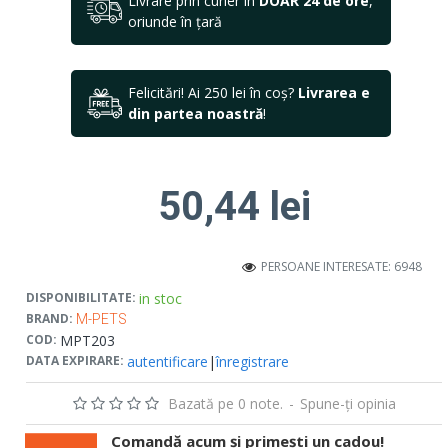
Livrare prin curier în
DOAR 24 de ore
,
oriunde în țară
Felicitări! Ai 250 lei în coș?
Livrarea e
din partea noastră
!
50,44 lei
PERSOANE INTERESATE: 6948
in stoc
DISPONIBILITATE:
BRAND:
M-PETS
MPT203
COD:
autentificare
|
înregistrare
DATA EXPIRARE:
Bazată pe 0 note.
-
Spune-ţi opinia
Comandă acum și primești un cadou!