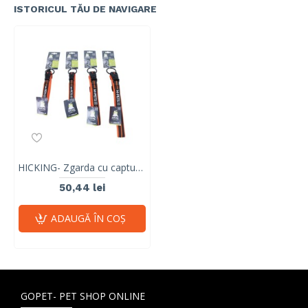
ISTORICUL TĂU DE NAVIGARE
HICKING- Zgarda cu captuseala moale pentru caini, portocaliu &negru XL 10817599
50,44 lei
ADAUGĂ ÎN COŞ
GOPET- PET SHOP ONLINE