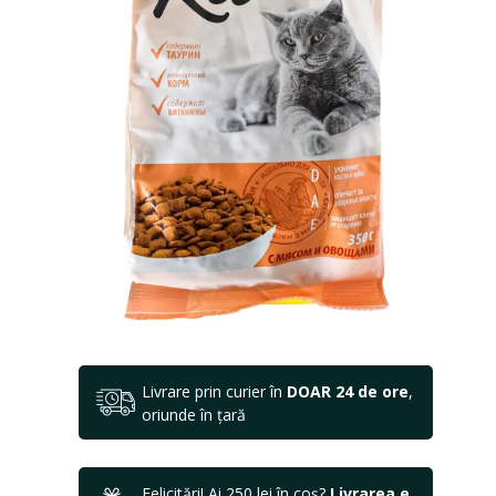
Livrare prin curier în
DOAR 24 de ore
,
oriunde în țară
Felicitări! Ai 250 lei în coș?
Livrarea e