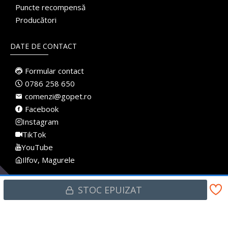
Puncte recompensă
Producători
DATE DE CONTACT
Formular contact
0786 258 650
comenzi@gopet.ro
Facebook
Instagram
TikTok
YouTube
Ilfov, Magurele
STOC EPUIZAT
Made with
♥
in Romania · Pet Shop Online · Toate drepturile rezervate