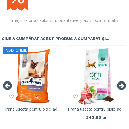
Imaginile produsului sunt orientative și au scop informativ.
CINE A CUMPĂRAT ACEST PRODUS A CUMPĂRAT ȘI...
INDISPONIBIL
Hrana uscata pentru pisici adulte care traiesc in interior, CLUB 4 PAWS PREMIUM INDOOR 4 IN , 14 kg
Hrana uscata pentru pisici adulte cu digestie sensibila, Super Premium OPTIMEAL DRY FOOD, miel, 10 kg
242,65 lei