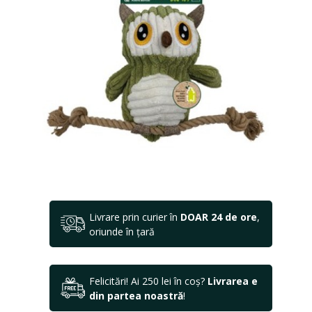
Livrare prin curier în
DOAR 24 de ore
,
oriunde în țară
Felicitări! Ai 250 lei în coș?
Livrarea e
din partea noastră
!