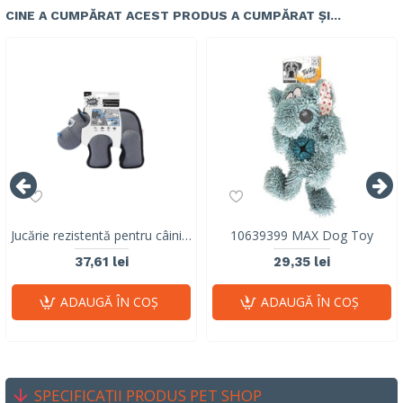
CINE A CUMPĂRAT ACEST PRODUS A CUMPĂRAT ȘI...
Jucărie rezistentă pentru câini M-PETS MEGA Hippopotamus cu squeaker 10671499
10639399 MAX Dog Toy
37,61 lei
29,35 lei
ADAUGĂ ÎN COŞ
ADAUGĂ ÎN COŞ
SPECIFICAȚII PRODUS PET SHOP