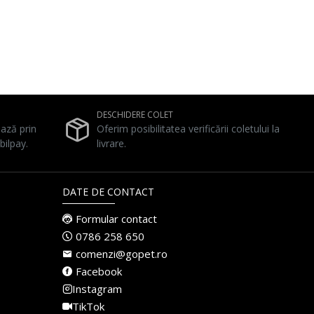
DESCHIDERE COLET
ează prin
Oferim posibilitatea verificării coletului la
bilpay.
livrare.
DATE DE CONTACT
Formular contact
0786 258 650
comenzi@gopet.ro
Facebook
Instagram
TikTok