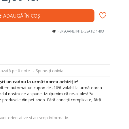
ADAUGĂ ÎN COŞ
PERSOANE INTERESATE: 1493
azată pe 0 note.
-
Spune-ţi opinia
i un cadou la următoarea achiziție!
 trimitem automat un cupon de -10% valabil la următoarea
ul nostru de a spune: Mulțumim că ne-ai ales! 🐾
 produsele din pet shop. Fără condiții complicate, fără
sunt orientative și au scop informativ.