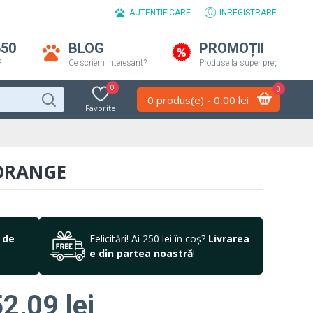
AUTENTIFICARE
INREGISTRARE
650
BLOG
PROMOȚII
?
Ce scriem interesant?
Produse la super preț
0
0
0 produs(e) - 0,00 lei
Favorite
 ORANGE
 de
Felicitări! Ai 250 lei în coș?
Livrarea
e din partea noastră
!
2,09 lei