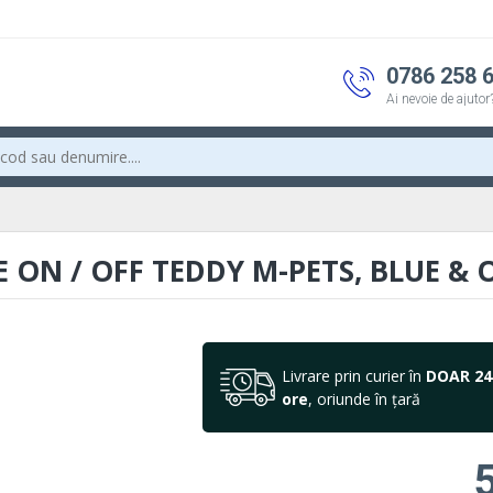
0786 258 
Ai nevoie de ajutor
E ON / OFF TEDDY M-PETS, BLUE &
Livrare prin curier în
DOAR 24
ore
, oriunde în țară
5