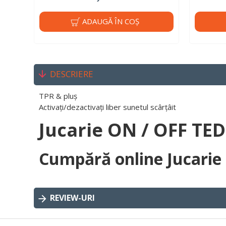
ADAUGĂ ÎN COŞ
DESCRIERE
TPR & pluș
Activați/dezactivați liber sunetul scârțâit
Jucarie ON / OFF TE
Cumpără online Jucarie
REVIEW-URI