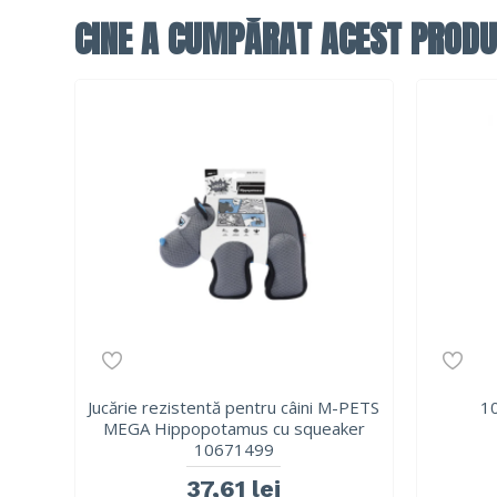
CINE A CUMPĂRAT ACEST PRODU
Jucărie rezistentă pentru câini M-PETS
1
MEGA Hippopotamus cu squeaker
10671499
37,61 lei