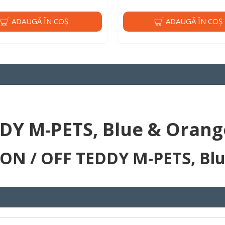
ADAUGĂ ÎN COŞ
ADAUGĂ ÎN COŞ
DDY M-PETS, Blue & Orang
 ON / OFF TEDDY M-PETS, Bl