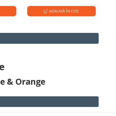
ADAUGĂ ÎN COŞ
e
ue & Orange