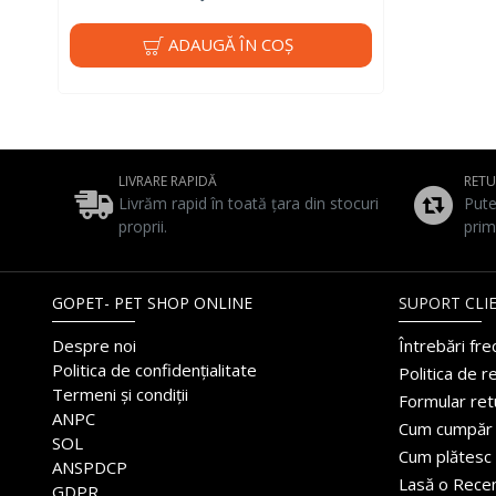
ADAUGĂ ÎN COŞ
LIVRARE RAPIDĂ
RET
Livrăm rapid în toată țara din stocuri
Pute
proprii.
prim
GOPET- PET SHOP ONLINE
SUPORT CLIE
Despre noi
Întrebări fr
Politica de confidențialitate
Politica de r
Termeni și condiții
Formular ret
ANPC
Cum cumpăr
SOL
Cum plătesc
ANSPDCP
Lasă o Rece
GDPR