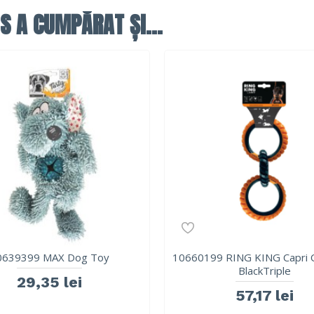
S A CUMPĂRAT ȘI...
0639399 MAX Dog Toy
10660199 RING KING Capri 
BlackTriple
29,35 lei
57,17 lei