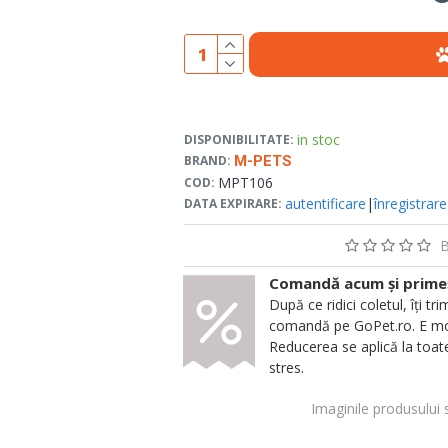
in stoc
DISPONIBILITATE:
BRAND:
M-PETS
MPT106
COD:
autentificare
|
înregistrare
DATA EXPIRARE:
B
Comandă acum și primeșt
După ce ridici coletul, îți
comandă pe GoPet.ro. E mod
Reducerea se aplică la toate
stres.
Imaginile produsului 