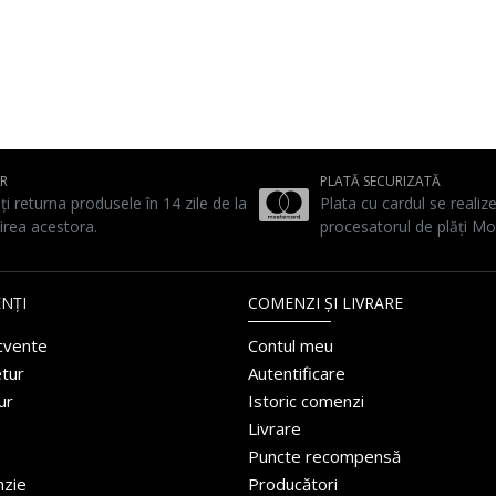
UR
PLATĂ SECURIZATĂ
ți returna produsele în 14 zile de la
Plata cu cardul se realiz
irea acestora.
procesatorul de plăți Mo
NȚI
COMENZI ȘI LIVRARE
ecvente
Contul meu
etur
Autentificare
ur
Istoric comenzi
Livrare
Puncte recompensă
nzie
Producători