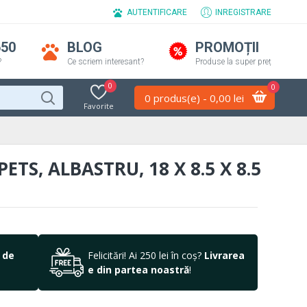
AUTENTIFICARE
INREGISTRARE
650
BLOG
PROMOȚII
?
Ce scriem interesant?
Produse la super preț
0
0
0 produs(e) - 0,00 lei
Favorite
S, ALBASTRU, 18 X 8.5 X 8.5
 de
Felicitări! Ai 250 lei în coș?
Livrarea
e din partea noastră
!