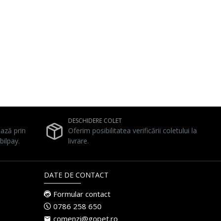
DESCHIDERE COLET
ează prin
Oferim posibilitatea verificării coletului la
bilpay.
livrare.
DATE DE CONTACT
Formular contact
0786 258 650
comenzi@gopet.ro