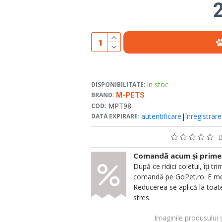
2
in stoc
DISPONIBILITATE:
BRAND:
M-PETS
MPT98
COD:
autentificare
|
înregistrare
DATA EXPIRARE:
B
Comandă acum și primeșt
După ce ridici coletul, îți
comandă pe GoPet.ro. E mod
Reducerea se aplică la toate
stres.
Imaginile produsului 