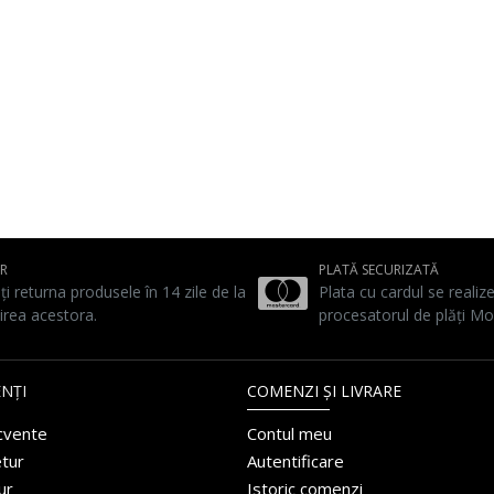
UR
PLATĂ SECURIZATĂ
ți returna produsele în 14 zile de la
Plata cu cardul se realiz
irea acestora.
procesatorul de plăți Mo
NȚI
COMENZI ȘI LIVRARE
ecvente
Contul meu
etur
Autentificare
ur
Istoric comenzi