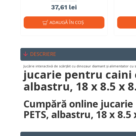
37,61 lei
ADAUGĂ ÎN COŞ
DESCRIERE
Jucărie interactivă de scârțâit cu dinozaur diamant și alimentator cu 
jucarie pentru cain
albastru, 18 x 8.5 x 
Cumpără online jucarie
PETS, albastru, 18 x 8.5