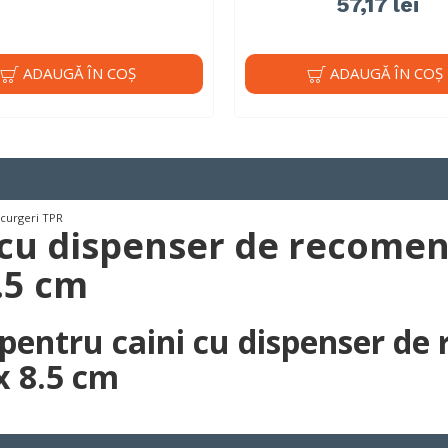
57,17 lei
ADAUGĂ ÎN COŞ
ADAUGĂ ÎN COŞ
scurgeri TPR
i cu dispenser de recom
8.5 cm
 pentru caini cu dispenser 
 x 8.5 cm