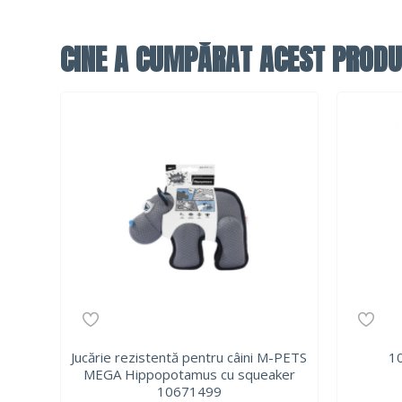
CINE A CUMPĂRAT ACEST PRODU
Jucărie rezistentă pentru câini M-PETS
1
MEGA Hippopotamus cu squeaker
10671499