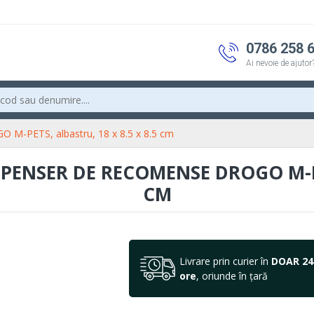
0786 258 
Ai nevoie de ajutor
O M-PETS, albastru, 18 x 8.5 x 8.5 cm
SPENSER DE RECOMENSE DROGO M-PET
CM
Livrare prin curier în
DOAR 24
ore
, oriunde în țară