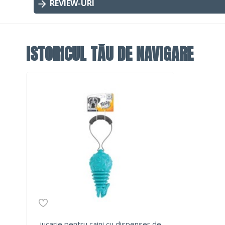
REVIEW-URI
ISTORICUL TĂU DE NAVIGARE
jucarie pentru caini cu dispenser de