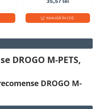
35,57 lei
ADAUGĂ ÎN COŞ
ense DROGO M-PETS,
de recomense DROGO M-