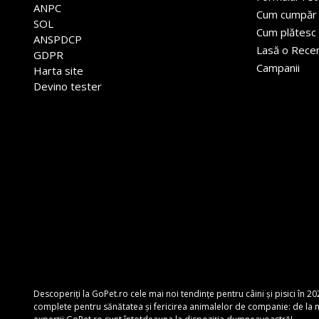
ANPC
Cum cumpăr
SOL
Cum plătesc
ANSPDCP
Lasă o Rece
GDPR
Campanii
Harta site
Devino tester
Descoperiți la GoPet.ro cele mai noi tendințe pentru câini și pisici în 20
complete pentru sănătatea și fericirea animalelor de companie: de la mâ