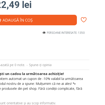
2,49 lei
ADAUGĂ ÎN COŞ
PERSOANE INTERESATE: 1350
azată pe 0 note.
-
Spune-ţi opinia
i un cadou la următoarea achiziție!
 trimitem automat un cupon de -10% valabil la următoarea
ul nostru de a spune: Mulțumim că ne-ai ales! 🐾
 produsele din pet shop. Fără condiții complicate, fără
sunt orientative și au scop informativ.