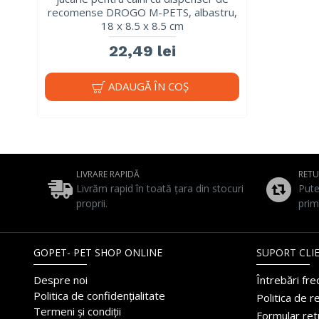
recomense DROGO M-PETS, albastru,
18 x 8.5 x 8.5 cm
22,49 lei
ADAUGĂ ÎN COŞ
LIVRARE RAPIDĂ
RET
Livrăm rapid în toată țara din stocuri
Pute
proprii.
prim
GOPET- PET SHOP ONLINE
SUPORT CLIE
Despre noi
Întrebări fr
Politica de confidențialitate
Politica de r
Termeni și condiții
Formular ret