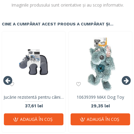
Imaginile produsului sunt orientative și au scop informativ.
CINE A CUMPĂRAT ACEST PRODUS A CUMPĂRAT ȘI...
Jucărie rezistentă pentru câini M-PETS MEGA Hippopotamus cu squeaker 10671499
10639399 MAX Dog Toy
37,61 lei
29,35 lei
ADAUGĂ ÎN COŞ
ADAUGĂ ÎN COŞ