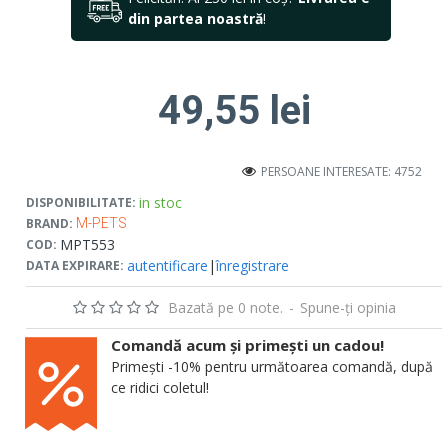
din partea noastră
!
49,55 lei
PERSOANE INTERESATE: 4752
in stoc
DISPONIBILITATE:
BRAND:
M-PETS
MPT553
COD:
autentificare
|
înregistrare
DATA EXPIRARE:
Bazată pe 0 note.
-
Spune-ţi opinia
Comandă acum și primești un cadou!
Primești -10% pentru următoarea comandă, după
ce ridici coletul!