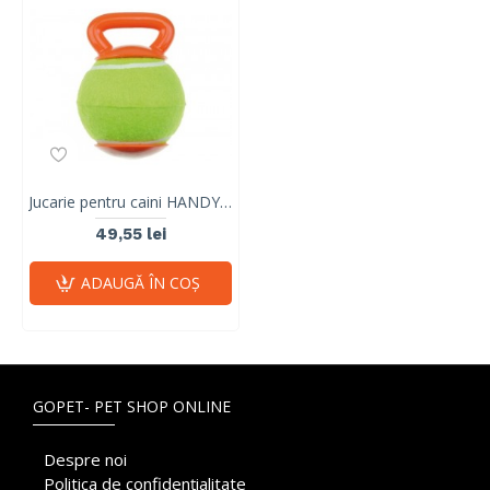
Jucarie pentru caini HANDY Ball M-PETS, orange & verde, 23,5x12,7x12,7 cm
49,55 lei
ADAUGĂ ÎN COŞ
GOPET- PET SHOP ONLINE
Despre noi
Politica de confidențialitate