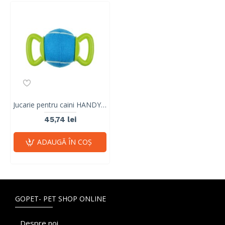
Jucarie pentru caini HANDY Ball M-PETS, verde &albastru, 23,5x12,7x12,7 cm
45,74 lei
ADAUGĂ ÎN COŞ
GOPET- PET SHOP ONLINE
Despre noi