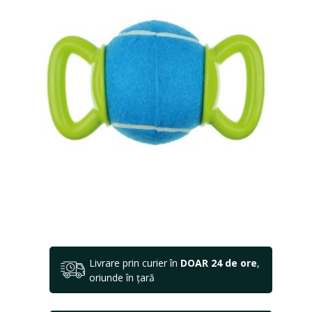
Livrare prin curier în
DOAR 24 de ore
,
oriunde în țară