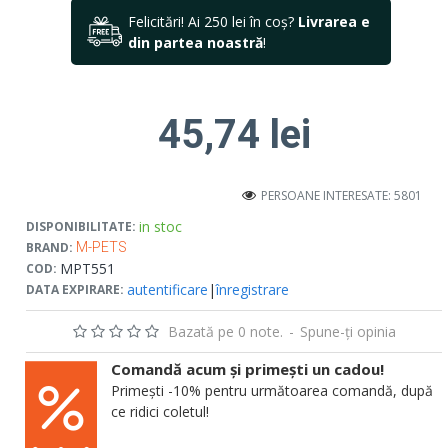
Felicitări! Ai 250 lei în coș?
Livrarea e
din partea noastră
!
45,74 lei
PERSOANE INTERESATE: 5801
in stoc
DISPONIBILITATE:
BRAND:
M-PETS
MPT551
COD:
autentificare
|
înregistrare
DATA EXPIRARE:
Bazată pe 0 note.
-
Spune-ţi opinia
Comandă acum și primești un cadou!
Primești -10% pentru următoarea comandă, după
ce ridici coletul!