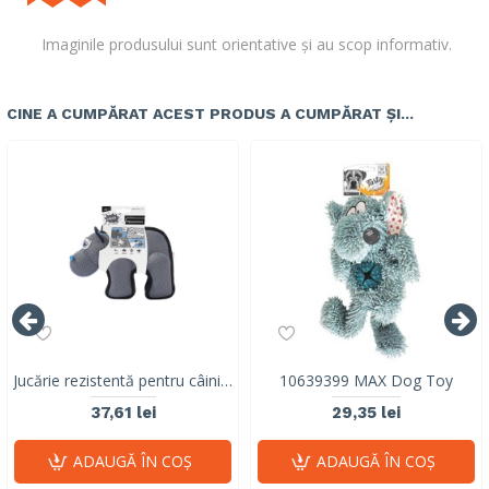
Imaginile produsului sunt orientative și au scop informativ.
CINE A CUMPĂRAT ACEST PRODUS A CUMPĂRAT ȘI...
Jucărie rezistentă pentru câini M-PETS MEGA Hippopotamus cu squeaker 10671499
10639399 MAX Dog Toy
37,61 lei
29,35 lei
ADAUGĂ ÎN COŞ
ADAUGĂ ÎN COŞ