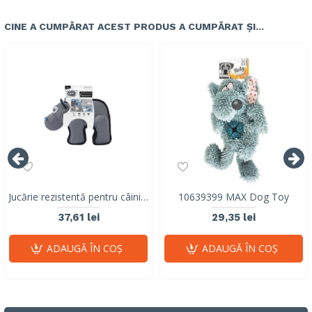
CINE A CUMPĂRAT ACEST PRODUS A CUMPĂRAT ȘI...
Jucărie rezistentă pentru câini M-PETS MEGA Hippopotamus cu squeaker 10671499
10639399 MAX Dog Toy
37,61 lei
29,35 lei
ADAUGĂ ÎN COŞ
ADAUGĂ ÎN COŞ