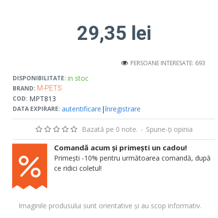
29,35 lei
PERSOANE INTERESATE: 693
in stoc
DISPONIBILITATE:
BRAND:
M-PETS
MPT813
COD:
autentificare
|
înregistrare
DATA EXPIRARE:
Bazată pe 0 note.
-
Spune-ţi opinia
Comandă acum și primești un cadou!
Primești -10% pentru următoarea comandă, după
ce ridici coletul!
Imaginile produsului sunt orientative și au scop informativ.