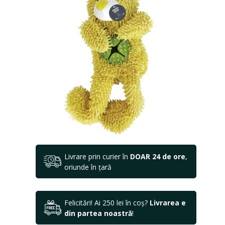
Livrare prin curier în
DOAR 24 de ore
,
oriunde în țară
Felicitări! Ai 250 lei în coș?
Livrarea e
din partea noastră
!