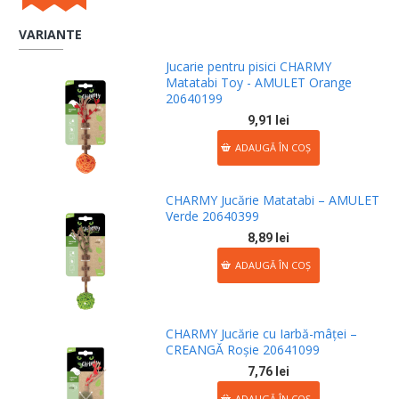
VARIANTE
Jucarie pentru pisici CHARMY
Matatabi Toy - AMULET Orange
20640199
9,91 lei
ADAUGĂ ÎN COŞ
CHARMY Jucărie Matatabi – AMULET
Verde 20640399
8,89 lei
ADAUGĂ ÎN COŞ
CHARMY Jucărie cu Iarbă-mâței –
CREANGĂ Roșie 20641099
7,76 lei
ADAUGĂ ÎN COŞ