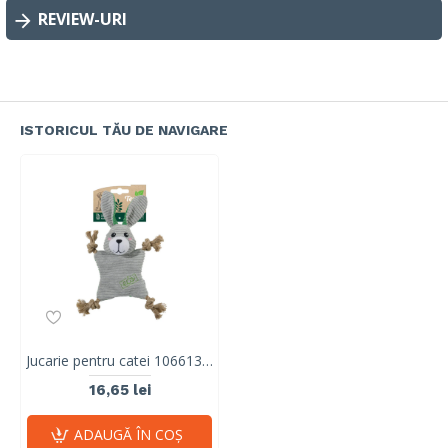
REVIEW-URI
ISTORICUL TĂU DE NAVIGARE
Jucarie pentru catei 10661399 TERRA ECO Puppy Toy LULU
16,65 lei
ADAUGĂ ÎN COŞ