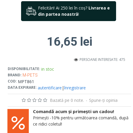
Felicitări! Ai 250 lei în coș?
Livrarea e
din partea noastră
!
16,65 lei
PERSOANE INTERESATE: 475
in stoc
DISPONIBILITATE:
BRAND:
M-PETS
MPT861
COD:
autentificare
|
înregistrare
DATA EXPIRARE:
Bazată pe 0 note.
-
Spune-ţi opinia
Comandă acum și primești un cadou!
Primești -10% pentru următoarea comandă, după
ce ridici coletul!