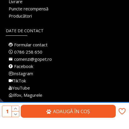
Livrare
Puncte recompensă
Producători
DATE DE CONTACT
Formular contact
0786 258 650
comenzi@gopet.ro
Facebook
Instagram
TikTok
YouTube
Ilfov, Magurele
ADAUGĂ ÎN COŞ
Made with
♥
in Romania · Pet Shop Online · Toate drepturile rezervate