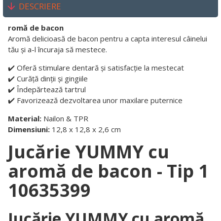
DESCRIERE
romă de bacon
Aromă delicioasă de bacon pentru a capta interesul câinelui
tău și a-l încuraja să mestece.
✔️ Oferă stimulare dentară și satisfacție la mestecat
✔️ Curăță dinții și gingiile
✔️ Îndepărtează tartrul
✔️ Favorizează dezvoltarea unor maxilare puternice
Material:
Nailon & TPR
Dimensiuni:
12,8 x 12,8 x 2,6 cm
Jucărie YUMMY cu
aromă de bacon - Tip 1
10635399
Jucărie YUMMY cu aromă