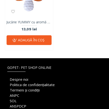
Jucărie YUMMY cu aromă de bacon - Tip 1 10635399
13,09 lei
ADAUGĂ ÎN COŞ
GOPET- PET SHOP ONLINE
Despre noi
Politica de confidențialitate
Termeni și condiții
ANPC
SOL
ANSPDCP