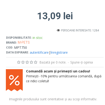
13,09 lei
PERSOANE INTERESATE: 1284
in stoc
DISPONIBILITATE:
BRAND:
M-PETS
MPT750
COD:
autentificare
|
înregistrare
DATA EXPIRARE:
Bazată pe 0 note.
-
Spune-ţi opinia
Comandă acum și primești un cadou!
Primești -10% pentru următoarea comandă, după
ce ridici coletul!
Imaginile produsului sunt orientative și au scop informativ.