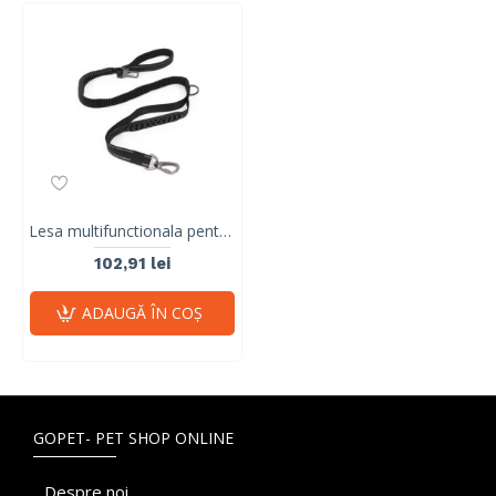
Lesa multifunctionala pentru caini, negru, FLEX PRO M-PETS, 2,5 cm x 120 cm - 170 cm
102,91 lei
ADAUGĂ ÎN COŞ
GOPET- PET SHOP ONLINE
Despre noi