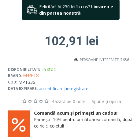
Felicitări! Ai 250 lei în coș?
Livrarea e
din partea noastră
!
102,91 lei
PERSOANE INTERESATE: 7656
in stoc
DISPONIBILITATE:
BRAND:
M-PETS
MPT336
COD:
autentificare
|
înregistrare
DATA EXPIRARE:
Bazată pe 0 note.
-
Spune-ţi opinia
Comandă acum și primești un cadou!
Primești -10% pentru următoarea comandă, după
ce ridici coletul!