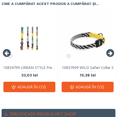
CINE A CUMPĂRAT ACEST PRODUS A CUMPĂRAT ȘI...
10834799 URBAN STYLE Freestyle Leash M
10837099 WILD Safari Collar S
33,03 lei
15,38 lei
ADAUGĂ ÎN COŞ
ADAUGĂ ÎN COŞ
SPECIFICAȚII PRODUS PET SHOP