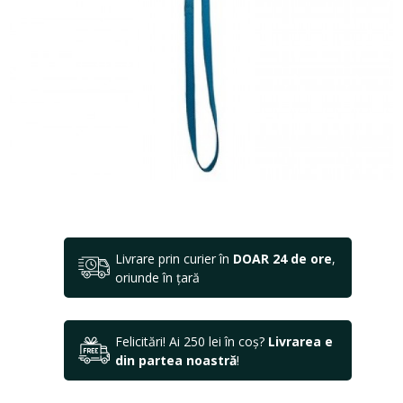
Livrare prin curier în
DOAR 24 de ore
,
oriunde în țară
Felicitări! Ai 250 lei în coș?
Livrarea e
din partea noastră
!