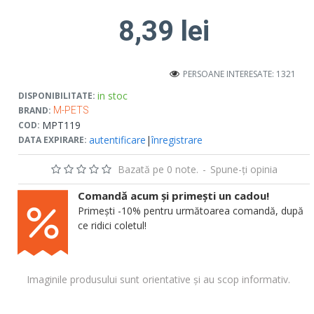
8,39 lei
PERSOANE INTERESATE: 1321
in stoc
DISPONIBILITATE:
BRAND:
M-PETS
MPT119
COD:
autentificare
|
înregistrare
DATA EXPIRARE:
Bazată pe 0 note.
-
Spune-ţi opinia
Comandă acum și primești un cadou!
Primești -10% pentru următoarea comandă, după
ce ridici coletul!
Imaginile produsului sunt orientative și au scop informativ.