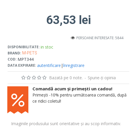
63,53 lei
PERSOANE INTERESATE: 5844
in stoc
DISPONIBILITATE:
BRAND:
M-PETS
MPT344
COD:
autentificare
|
înregistrare
DATA EXPIRARE:
Bazată pe 0 note.
-
Spune-ţi opinia
Comandă acum și primești un cadou!
Primești -10% pentru următoarea comandă, după
ce ridici coletul!
Imaginile produsului sunt orientative și au scop informativ.