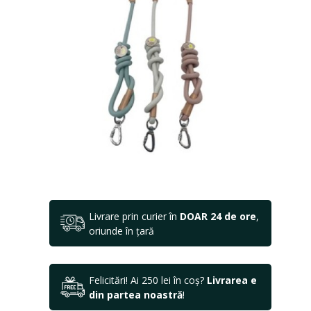
Livrare prin curier în
DOAR 24 de ore
,
oriunde în țară
Felicitări! Ai 250 lei în coș?
Livrarea e
din partea noastră
!