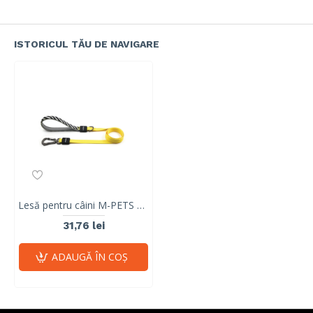
ISTORICUL TĂU DE NAVIGARE
Lesă pentru câini M-PETS Wild Safari Regular S-M cu mâner moale 10836899
31,76 lei
ADAUGĂ ÎN COŞ