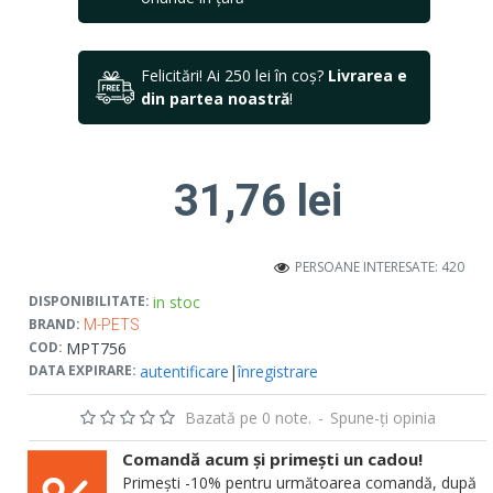
Felicitări! Ai 250 lei în coș?
Livrarea e
din partea noastră
!
31,76 lei
PERSOANE INTERESATE: 420
in stoc
DISPONIBILITATE:
BRAND:
M-PETS
MPT756
COD:
autentificare
|
înregistrare
DATA EXPIRARE:
Bazată pe 0 note.
-
Spune-ţi opinia
Comandă acum și primești un cadou!
Primești -10% pentru următoarea comandă, după