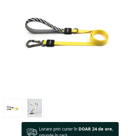
Livrare prin curier în
DOAR 24 de ore
,
oriunde în țară