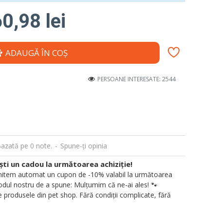
0,98 lei
ADAUGĂ ÎN COŞ
PERSOANE INTERESATE: 2544
azată pe 0 note.
-
Spune-ţi opinia
i un cadou la următoarea achiziție!
 trimitem automat un cupon de -10% valabil la următoarea
ul nostru de a spune: Mulțumim că ne-ai ales! 🐾
 produsele din pet shop. Fără condiții complicate, fără