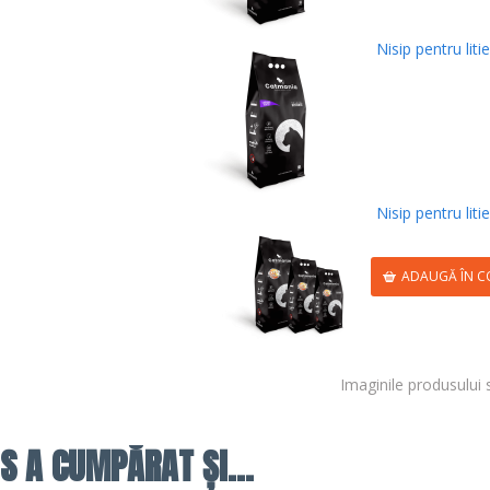
Nisip pentru l
Nisip pentru li
ADAUGĂ ÎN C
Imaginile produsului 
S A CUMPĂRAT ȘI...