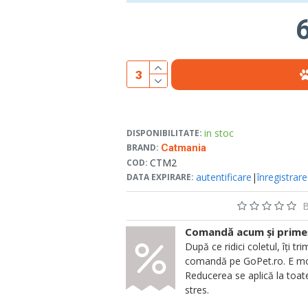
6
in stoc
DISPONIBILITATE:
BRAND:
Catmania
CTM2
COD:
autentificare
|
înregistrare
DATA EXPIRARE:
B
Comandă acum și primeșt
După ce ridici coletul, îți
comandă pe GoPet.ro. E mod
Reducerea se aplică la toate
stres.