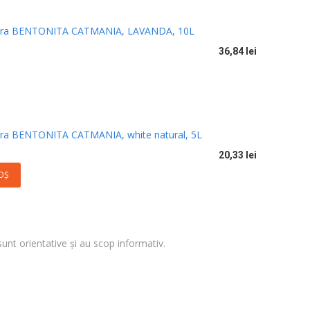
itiera BENTONITA CATMANIA, LAVANDA, 10L
36,84 lei
tiera BENTONITA CATMANIA, white natural, 5L
20,33 lei
OŞ
sunt orientative și au scop informativ.