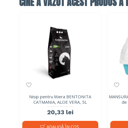
CINE A VĂZUT ACEST PRODUS A F
Nisip pentru litiera BENTONITA
MANSURA- 
CATMANIA, ALOE VERA, 5L
de
20,33 lei
ADAUGĂ ÎN COŞ