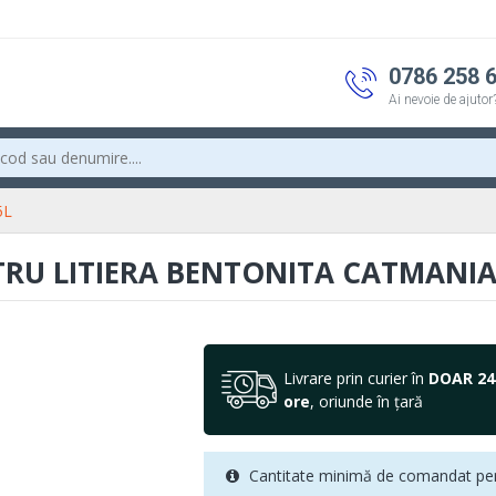
0786 258 
Ai nevoie de ajutor
5L
TRU LITIERA BENTONITA CATMANIA,
Livrare prin curier în
DOAR 24
ore
, oriunde în țară
Cantitate minimă de comandat pen