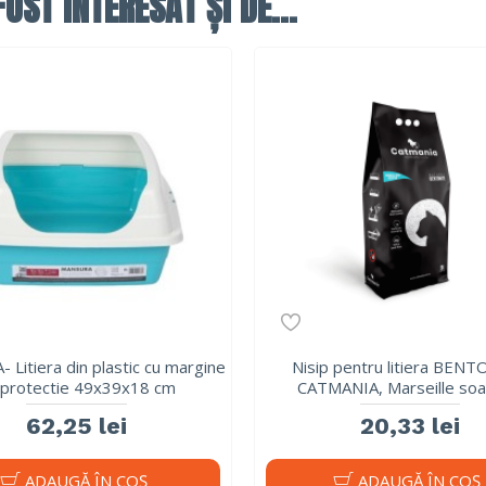
OST INTERESAT ȘI DE...
Litiera din plastic cu margine
Nisip pentru litiera BEN
 protectie 49x39x18 cm
CATMANIA, Marseille soa
62,25 lei
20,33 lei
ADAUGĂ ÎN COŞ
ADAUGĂ ÎN COŞ