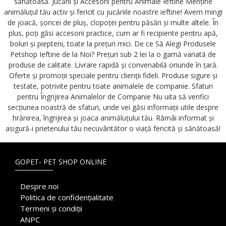
sănătoasă. Jucării și Accesorii pentru Animale Ieftine Menține
animăluțul tău activ și fericit cu jucăriile noastre ieftine! Avem mingi
de joacă, șoricei de pluș, clopoței pentru păsări și multe altele. În
plus, poți găsi accesorii practice, cum ar fi recipiente pentru apă,
boluri și piepteni, toate la prețuri mici. De ce Să Alegi Produsele
Petshop Ieftine de la Noi? Prețuri sub 2 lei la o gamă variată de
produse de calitate. Livrare rapidă și convenabilă oriunde în țară.
Oferte și promoții speciale pentru clienții fideli. Produse sigure și
testate, potrivite pentru toate animalele de companie. Sfaturi
pentru Îngrijirea Animalelor de Companie Nu uita să verifici
secțiunea noastră de sfaturi, unde vei găsi informații utile despre
hrănirea, îngrijirea și joaca animăluțului tău. Rămâi informat și
asigură-i prietenului tău necuvântător o viață fericită și sănătoasă!
GOPET- PET SHOP ONLINE
Despre noi
Politica de confidențialitate
Termeni și condiții
ANPC