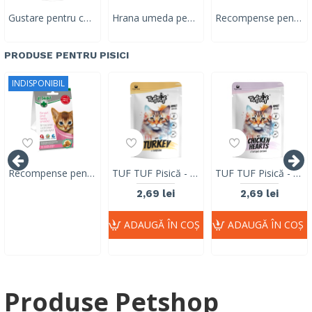
Gustare pentru caini cu continut scazut de calorii, Dr. Seidel, 90g
Hrana umeda pentru caini adulti, CHARLI, pui, 100 G
Recompense pentru caini, Mr Bandit SOFT STICKS, vita si pui, 80g
PRODUSE PENTRU PISICI
INDISPONIBIL
Recompense pentru pisici, Dr. Seidel, 50g
TUF TUF Pisică - Plic Hrană Umedă cu Curcan (Fără Cereale) 100g
TUF TUF Pisică - Plic Hrană Umedă cu Inimi de Pui (Fără Cereale) 100g
2,69 lei
2,69 lei
ADAUGĂ ÎN COŞ
ADAUGĂ ÎN COŞ
Produse Petshop