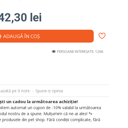
42,30 lei
ADAUGĂ ÎN COŞ
PERSOANE INTERESATE: 1266
azată pe 0 note.
-
Spune-ţi opinia
i un cadou la următoarea achiziție!
 trimitem automat un cupon de -10% valabil la următoarea
ul nostru de a spune: Mulțumim că ne-ai ales! 🐾
 produsele din pet shop. Fără condiții complicate, fără