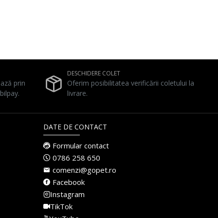
DESCHIDERE COLET
ează prin
Oferim posibilitatea verificării coletului la
bilpay.
livrare.
DATE DE CONTACT
Formular contact
0786 258 650
comenzi@gopet.ro
Facebook
Instagram
TikTok