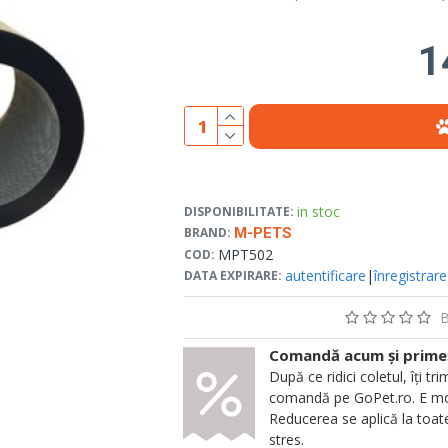
1
in stoc
DISPONIBILITATE:
BRAND:
M-PETS
MPT502
COD:
autentificare
|
înregistrare
DATA EXPIRARE:
B
Comandă acum și primeșt
După ce ridici coletul, îți
comandă pe GoPet.ro. E mod
Reducerea se aplică la toate
stres.