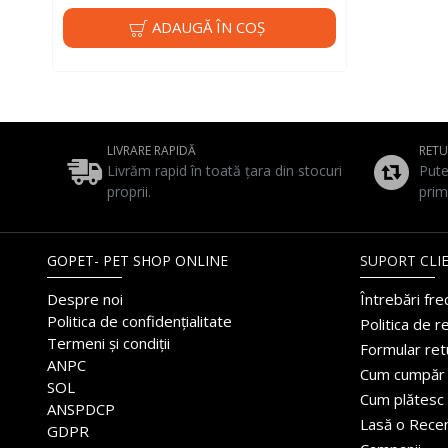
ADAUGĂ ÎN COŞ
LIVRARE RAPIDĂ
RET
Livrăm rapid în toată țara din stocuri
Pute
proprii.
prim
GOPET- PET SHOP ONLINE
SUPORT CLIE
Despre noi
Întrebări fr
Politica de confidențialitate
Politica de r
Termeni și condiții
Formular ret
ANPC
Cum cumpăr
SOL
Cum plătesc
ANSPDCP
Lasă o Rece
GDPR