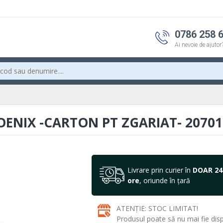
0786 258 
Ai nevoie de ajutor
OENIX -CARTON PT ZGARIAT- 20701
Livrare prin curier în
DOAR 24
ore
, oriunde în țară
ATENȚIE: STOC LIMITAT!
Produsul poate să nu mai fie dispo