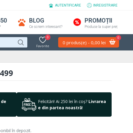
AUTENTIFICARE
INREGISTRARE
650
BLOG
PROMOȚII
?
Ce scriem interesant?
Produse la super preț
0
0
0 produs(e) - 0,00 lei
Favorite
499
 de
Felicitări! Ai 250 lei în coș?
Livrarea
e din partea noastră
!
nibil în depozit.