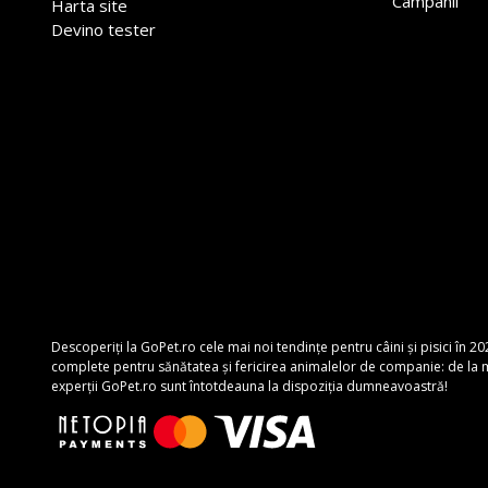
Campanii
Harta site
Devino tester
Descoperiți la GoPet.ro cele mai noi tendințe pentru câini și pisici în 20
complete pentru sănătatea și fericirea animalelor de companie: de la mâ
experții GoPet.ro sunt întotdeauna la dispoziția dumneavoastră!