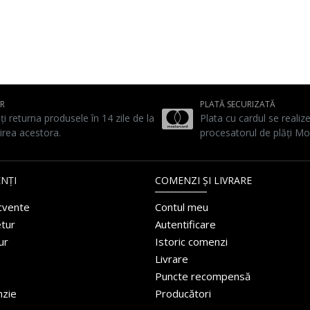
UR
PLATĂ SECURIZATĂ
ți returna produsele în 14 zile de la
Plata cu cardul se realiz
irea acestora.
procesatorul de plăți Mo
NȚI
COMENZI ȘI LIVRARE
ecvente
Contul meu
etur
Autentificare
ur
Istoric comenzi
Livrare
Puncte recompensă
nzie
Producători