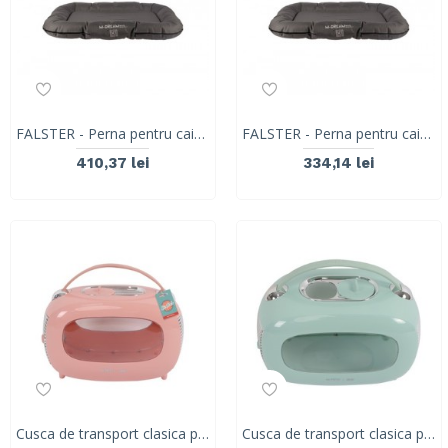
FALSTER - Perna pentru caini (gri), 120 x 90 x 12 cm- L 10313813
FALSTER - Perna pentru caini (gri), 100 x 75 x 12 cm- M 10313713
410,37 lei
334,14 lei
Cusca de transport clasica pentru caini si pisici, SIXTIES M-PETS, roz, 48,3 x 27,8 x 29,9 cm 20401199
Cusca de transport clasica pentru caini si pisici, M-PETs, SIXTIES, albastru, 48,3 x 27,8 x 29,9 cm, 20401299