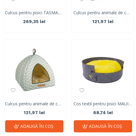
Culcus pentru pisici TASMANIA M-PETS
Culcus pentru animale de companie TASMANIA TIPI, rosu &alb 20300199
269,35 lei
121,97 lei
Culcus pentru animale de companie TASMANIA TIPI, albastru &alb 20300099
Cos textil pentru pisici MAUI 10358299
121,97 lei
68,74 lei
ADAUGĂ ÎN COŞ
ADAUGĂ ÎN COŞ