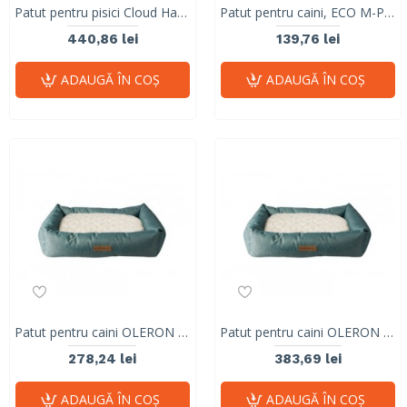
Patut pentru pisici Cloud Hanging with Cushion M-PETS 58 x 52 x 90 cm
Patut pentru caini, ECO M-PETS, 60 x 50 x 23 cm, S
440,86 lei
139,76 lei
ADAUGĂ ÎN COŞ
ADAUGĂ ÎN COŞ
Patut pentru caini OLERON marime M albastru 10301399
Patut pentru caini OLERON marime L albastru 10301299
278,24 lei
383,69 lei
ADAUGĂ ÎN COŞ
ADAUGĂ ÎN COŞ