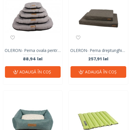
OLERON- Perna ovala pentru caini, gri- L 80x60x12 cm
OLERON- Perna dreptunghiulara plata pentru caini, gri- S 80x60x12 cm
88,94 lei
257,91 lei
ADAUGĂ ÎN COŞ
ADAUGĂ ÎN COŞ