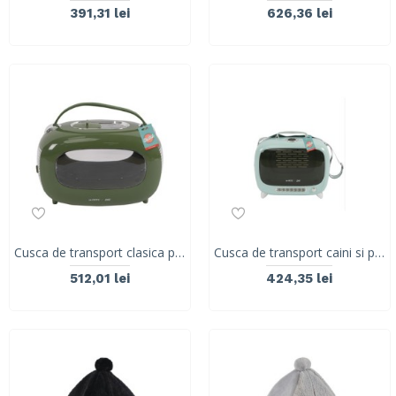
391,31 lei
626,36 lei
Cusca de transport clasica pentru caini si pisic M-PETS, SIXTIES, verde,48,3 x 27,8 x 29,9 cm, 20401399
Cusca de transport caini si pisici, M-PETS, SIXTIES TV, albastru, 44,7 x 26,6 x 38,4 cm, 20400999
512,01 lei
424,35 lei