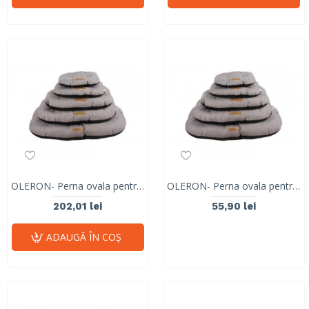
OLERON- Perna ovala pentru caini, gri- XXL 10302599
OLERON- Perna ovala pentru caini, gri- M 10302899
202,01 lei
55,90 lei
ADAUGĂ ÎN COŞ