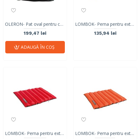
OLERON- Pat oval pentru caini, albastru- S 55x50x15 cm
LOMBOK- Perna pentru exterior cu 2 fete, verde M-PETS, 85x70 cm
199,47 lei
135,94 lei
ADAUGĂ ÎN COŞ
LOMBOK- Perna pentru exterior cu 2 fete, rosu, M-PETS, 85x70 cm
LOMBOK- Perna pentru exterior cu 2 fete, negru 10303099