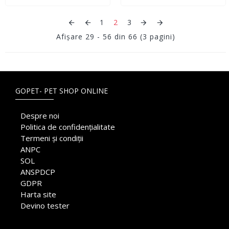
1
2
3
Afişare 29 - 56 din 66 (3 pagini)
GOPET- PET SHOP ONLINE
Despre noi
Politica de confidențialitate
Termeni și condiții
ANPC
SOL
ANSPDCP
GDPR
Harta site
Devino tester