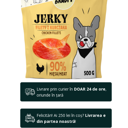
Livrare prin curier în
DOAR 24 de ore
,
oriunde în țară
Felicitări! Ai 250 lei în coș?
Livrarea e
din partea noastră
!