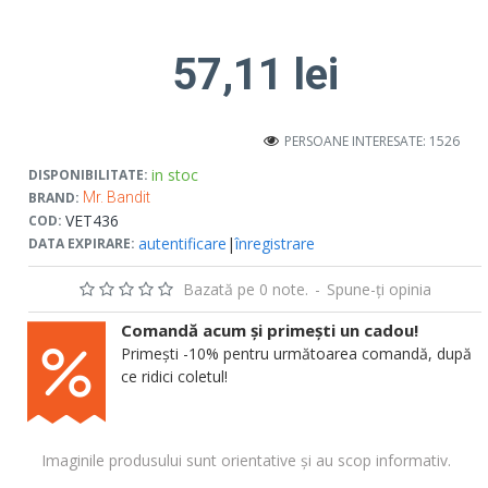
57,11 lei
PERSOANE INTERESATE: 1526
in stoc
DISPONIBILITATE:
BRAND:
Mr. Bandit
VET436
COD:
autentificare
|
înregistrare
DATA EXPIRARE:
Bazată pe 0 note.
-
Spune-ţi opinia
Comandă acum și primești un cadou!
Primești -10% pentru următoarea comandă, după
ce ridici coletul!
Imaginile produsului sunt orientative și au scop informativ.