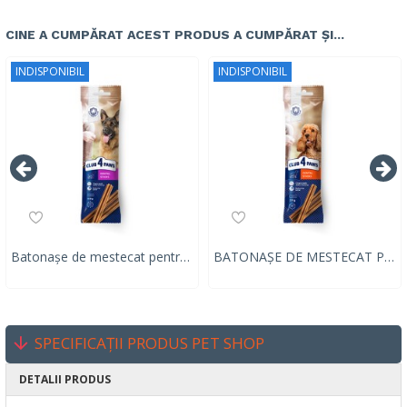
CINE A CUMPĂRAT ACEST PRODUS A CUMPĂRAT ȘI...
INDISPONIBIL
INDISPONIBIL
Batonașe de mestecat pentru câini adulți Club 4 Paws Premium Dental Sticks 117g
BATONAȘE DE MESTECAT PENTRU CÂINI ADULȚI CLUB 4 PAWS PREMIUM DENTAL STICKS, 77g
SPECIFICAȚII PRODUS PET SHOP
DETALII PRODUS