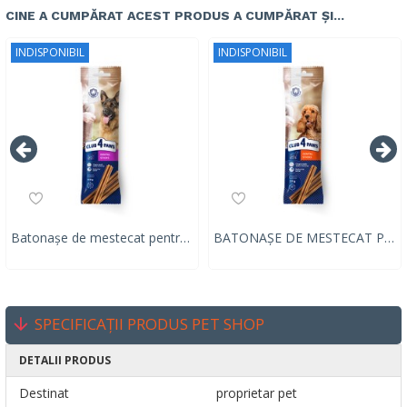
CINE A CUMPĂRAT ACEST PRODUS A CUMPĂRAT ȘI...
INDISPONIBIL
INDISPONIBIL
Batonașe de mestecat pentru câini adulți Club 4 Paws Premium Dental Sticks 117g
BATONAȘE DE MESTECAT PENTRU CÂINI ADULȚI CLUB 4 PAWS PREMIUM DENTAL STICKS, 77g
SPECIFICAȚII PRODUS PET SHOP
DETALII PRODUS
Destinat
proprietar pet