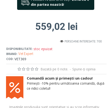
din partea noastră
!
559,02 lei
PERSOANE INTERESATE: 700
stoc epuizat
DISPONIBILITATE:
BRAND:
Vet Expert
VET369
COD:
Bazată pe 0 note.
-
Spune-ţi opinia
Comandă acum și primești un cadou!
Primești -10% pentru următoarea comandă, după
ce ridici coletul!
Imaginile produsului sunt orientative și au scop informativ.