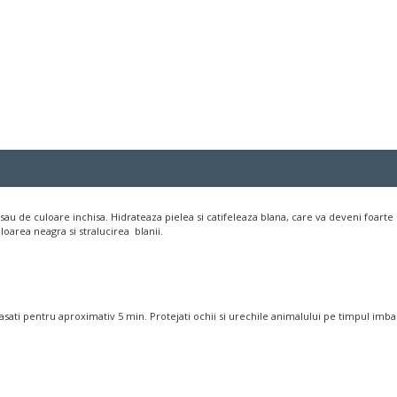
u de culoare inchisa. Hidrateaza pielea si catifeleaza blana, care va deveni foarte u
area neagra si stralucirea blanii.
sati pentru aproximativ 5 min. Protejati ochii si urechile animalului pe timpul imbaier