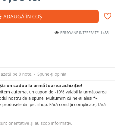
ADAUGĂ ÎN COŞ
PERSOANE INTERESATE: 1485
azată pe 0 note.
-
Spune-ţi opinia
i un cadou la următoarea achiziție!
 trimitem automat un cupon de -10% valabil la următoarea
ul nostru de a spune: Mulțumim că ne-ai ales! 🐾
 produsele din pet shop. Fără condiții complicate, fără
sunt orientative și au scop informativ.