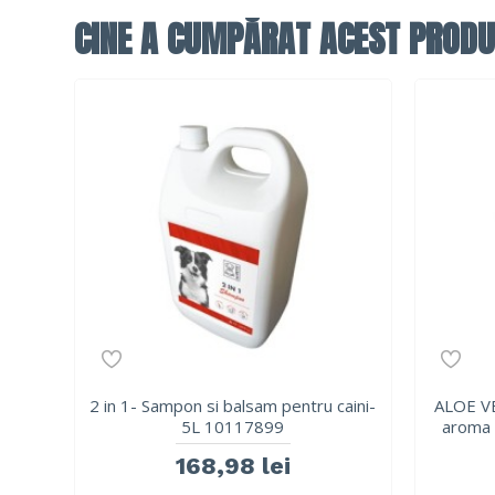
CINE A CUMPĂRAT ACEST PRODU
2 in 1- Sampon si balsam pentru caini-
ALOE VE
5L 10117899
aroma 
168,98 lei