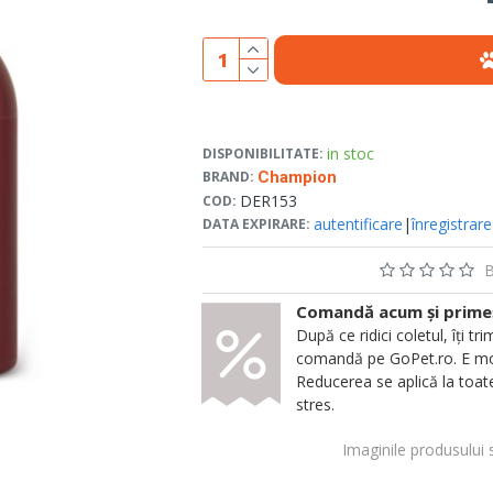
in stoc
DISPONIBILITATE:
BRAND:
Champion
DER153
COD:
autentificare
|
înregistrare
DATA EXPIRARE:
B
Comandă acum și primeșt
După ce ridici coletul, îți
comandă pe GoPet.ro. E mod
Reducerea se aplică la toate
stres.
Imaginile produsului 