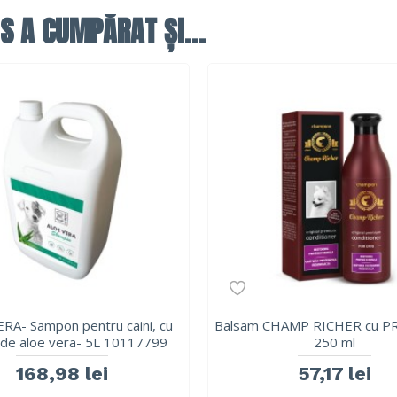
S A CUMPĂRAT ȘI...
RA- Sampon pentru caini, cu
Balsam CHAMP RICHER cu P
de aloe vera- 5L 10117799
250 ml
168,98 lei
57,17 lei