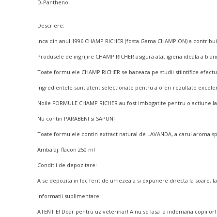
D-Panthenol
Descriere:
Inca din anul 1996 CHAMP RICHER (fosta Gama CHAMPION) a contribuit la 
Produsele de ingrijire CHAMP RICHER asigura atat igiena ideala a blanii 
Toate formulele CHAMP RICHER se bazeaza pe studii stiintifice efectua
Ingredientele sunt atent selectionate pentru a oferi rezultate excele
Noile FORMULE CHAMP RICHER au fost imbogatite pentru o actiune la fe
Nu contin PARABENI si SAPUN!
Toate formulele contin extract natural de LAVANDA, a carui aroma spr
Ambalaj: flacon 250 ml
Conditii de depozitare:
A se depozita in loc ferit de umezeala si expunere directa la soare, l
Informatii suplimentare:
ATENTIE! Doar pentru uz veterinar! A nu se lasa la indemana copiilor! 