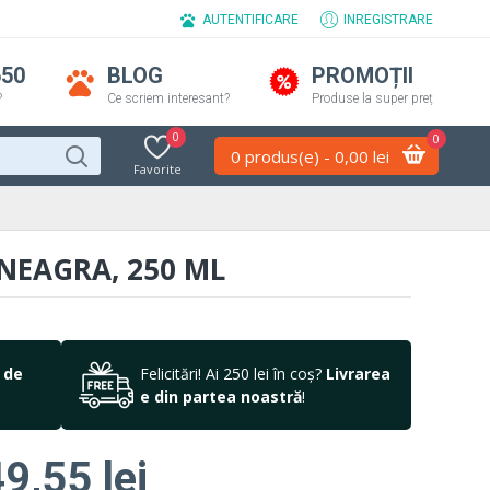
AUTENTIFICARE
INREGISTRARE
650
BLOG
PROMOȚII
?
Ce scriem interesant?
Produse la super preț
0
0
0 produs(e) - 0,00 lei
Favorite
NEAGRA, 250 ML
 de
Felicitări! Ai 250 lei în coș?
Livrarea
e din partea noastră
!
9,55 lei