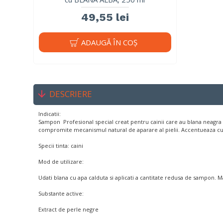
49,55 lei
ADAUGĂ ÎN COŞ
DESCRIERE
Indicatii:
Sampon Profesional special creat pentru cainii care au blana neagra sa
compromite mecanismul natural de aparare al pielii. Accentueaza culo
Specii tinta: caini
Mod de utilizare:
Udati blana cu apa calduta si aplicati a cantitate redusa de sampon. Ma
Substante active:
Extract de perle negre