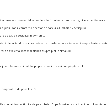
crearea si comercializarea de solutii perfecte pentru o ingrijire exceptionala a blani
si pielii, cat si comfortul necesar pe parcursul imbaierii, periajului!
te de catre specialisti in domeniu.
nte, indepartand cu succes petele de murdarie, fara a interveni asupra barierei natur
l de eficienta, insa mai blanda asupra pielii animalului.
ijina calmarea animalului pe parcursul imbaierii sau pieptanarii!
a temperaturi de pana la 25°C.
Respectati instructiunile de pe ambalaj. Dupa folosire pastrati recipientul inchis c