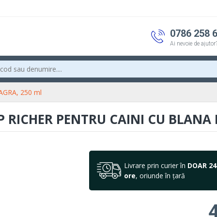
0786 258 
Ai nevoie de ajutor
AGRA, 250 ml
RICHER PENTRU CAINI CU BLANA 
Livrare prin curier în
DOAR 24
ore
, oriunde în țară
4