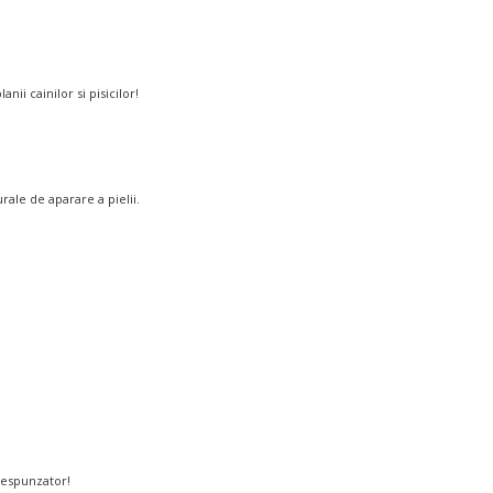
i cainilor si pisicilor!
ale de aparare a pielii.
orespunzator!