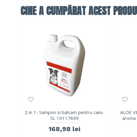
CINE A CUMPĂRAT ACEST PRODU
2 in 1- Sampon si balsam pentru caini-
ALOE VE
5L 10117899
aroma 
168,98 lei