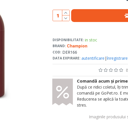
in stoc
DISPONIBILITATE:
BRAND:
Champion
DER166
COD:
autentificare
|
înregistrare
DATA EXPIRARE:
B
Comandă acum și primeșt
După ce ridici coletul, îți
comandă pe GoPet.ro. E mod
Reducerea se aplică la toate
stres.
Imaginile produsului 