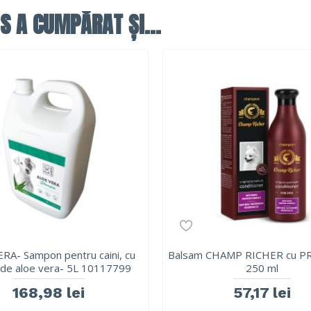
S A CUMPĂRAT ȘI...
RA- Sampon pentru caini, cu
Balsam CHAMP RICHER cu P
de aloe vera- 5L 10117799
250 ml
168,98 lei
57,17 lei