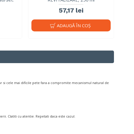
57,17 lei
ADAUGĂ ÎN COŞ
iar si cele mai dificile pete fara a compromite mecanismul natural de
ii. Clatiti cu atentie. Repetati daca este cazul.