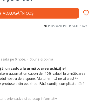
ADAUGĂ ÎN COŞ
PERSOANE INTERESATE: 1872
azată pe 0 note.
-
Spune-ţi opinia
i un cadou la următoarea achiziție!
 trimitem automat un cupon de -10% valabil la următoarea
ul nostru de a spune: Mulțumim că ne-ai ales! 🐾
 produsele din pet shop. Fără condiții complicate, fără
sunt orientative și au scop informativ.