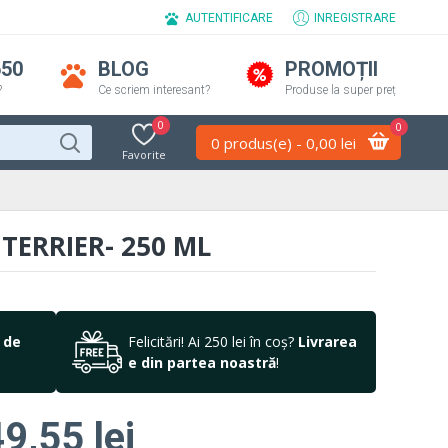
AUTENTIFICARE
INREGISTRARE
650
BLOG
PROMOȚII
?
Ce scriem interesant?
Produse la super preț
0
0
0 produs(e) - 0,00 lei
Favorite
TERRIER- 250 ML
 de
Felicitări! Ai 250 lei în coș?
Livrarea
e din partea noastră
!
9,55 lei