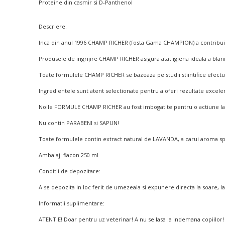
Proteine din casmir si D-Panthenol
Descriere:
Inca din anul 1996 CHAMP RICHER (fosta Gama CHAMPION) a contribuit la 
Produsele de ingrijire CHAMP RICHER asigura atat igiena ideala a blanii 
Toate formulele CHAMP RICHER se bazeaza pe studii stiintifice efectua
Ingredientele sunt atent selectionate pentru a oferi rezultate excele
Noile FORMULE CHAMP RICHER au fost imbogatite pentru o actiune la fe
Nu contin PARABENI si SAPUN!
Toate formulele contin extract natural de LAVANDA, a carui aroma spr
Ambalaj: flacon 250 ml
Conditii de depozitare:
A se depozita in loc ferit de umezeala si expunere directa la soare, l
Informatii suplimentare:
ATENTIE! Doar pentru uz veterinar! A nu se lasa la indemana copiilor! 