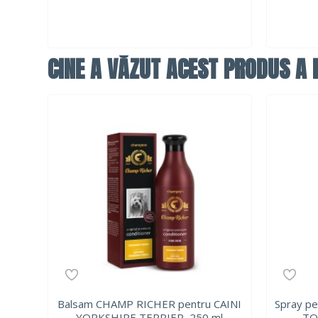
CINE A VĂZUT ACEST PRODUS A F
Balsam CHAMP RICHER pentru CAINI
Spray pe
YORKSHIRE TERRIER, 250 ml
TO