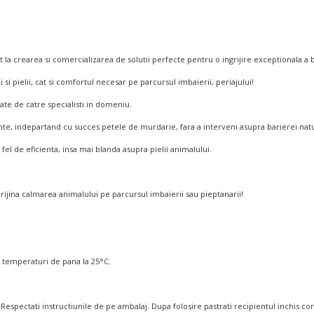
crearea si comercializarea de solutii perfecte pentru o ingrijire exceptionala a blani
si pielii, cat si comfortul necesar pe parcursul imbaierii, periajului!
te de catre specialisti in domeniu.
nte, indepartand cu succes petele de murdarie, fara a interveni asupra barierei natur
l de eficienta, insa mai blanda asupra pielii animalului.
ijina calmarea animalului pe parcursul imbaierii sau pieptanarii!
a temperaturi de pana la 25°C.
Respectati instructiunile de pe ambalaj. Dupa folosire pastrati recipientul inchis c