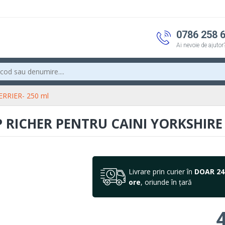
0786 258 
Ai nevoie de ajutor
RRIER- 250 ml
ICHER PENTRU CAINI YORKSHIRE 
Livrare prin curier în
DOAR 24
ore
, oriunde în țară
4