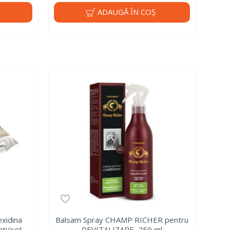
ADAUGĂ ÎN COŞ
xidina
Balsam Spray CHAMP RICHER pentru
ati/set.
REVITALIZARE, 250 ml