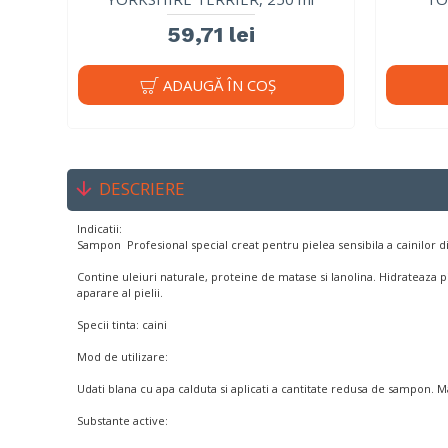
59,71 lei
ADAUGĂ ÎN COŞ
DESCRIERE
Indicatii:
Sampon Profesional special creat pentru pielea sensibila a cainilor di
Contine uleiuri naturale, proteine de matase si lanolina. Hidrateaza 
aparare al pielii.
Specii tinta: caini
Mod de utilizare:
Udati blana cu apa calduta si aplicati a cantitate redusa de sampon. Ma
Substante active: