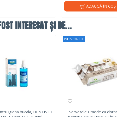
ADAUGĂ ÎN COŞ
OST INTERESAT ȘI DE...
INDISPONIBIL
ntru igiena bucala, DENTIVET
Servetele Umede cu clorhe
TAL, STANGEST, 125ml
pentru Caini si Pisici 48 buc