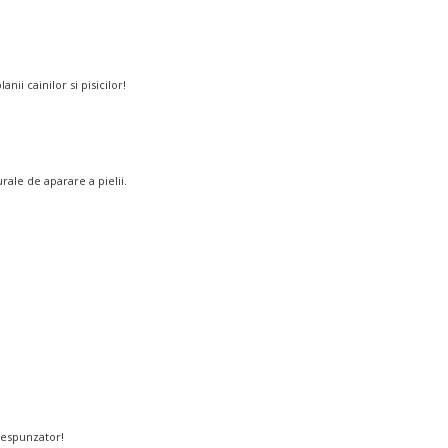
i cainilor si pisicilor!
ale de aparare a pielii.
orespunzator!