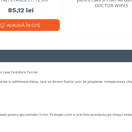
DOCTOR WIPES
85,12 lei
ADAUGĂ ÎN COŞ
n rasa Yorkshire Terrier .
pielea si catifeleaza blana, care va deveni foarte usor de pieptanat. Indeparteaza ch
sati pentru aproximativ 5 min. Protejati ochii si urechile animalului pe timpul imbaier