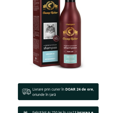
Livrare prin curier în
DOAR 24 de ore
,
oriunde în țară
Felicitări! Ai 250 lei în coș?
Livrarea e