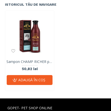
ISTORICUL TĂU DE NAVIGARE
Sampon CHAMP RICHER pentru PISICI cu BLANA LUNGA, 250 ml
50,82 lei
ADAUGĂ ÎN COŞ
GOPET- PET SHOP ONLINE