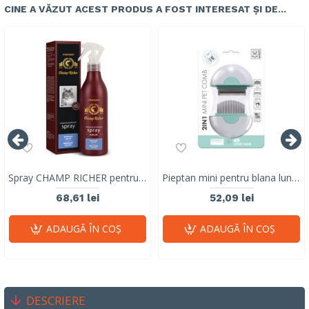
CINE A VĂZUT ACEST PRODUS A FOST INTERESAT ȘI DE...
Spray CHAMP RICHER pentru descalcire PISICI, 250 ml
Pieptan mini pentru blana lunga (mint) 10120799
68,61 lei
52,09 lei
ADAUGĂ ÎN COŞ
ADAUGĂ ÎN COŞ
DESCRIERE