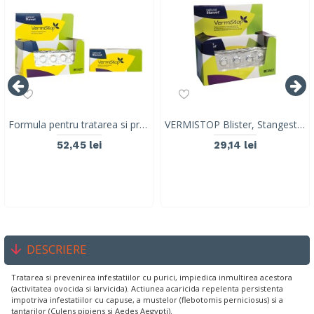
Formula pentru tratarea si preventia parazitozelor intestinale la caini si pisici, Vermistop Stangest, 20 tablete
VERMISTOP Blister, Stangest, 10 tablete
52,45 lei
29,14 lei
DESCRIERE
Tratarea si prevenirea infestatiilor cu purici, impiedica inmultirea acestora
(activitatea ovocida si larvicida). Actiunea acaricida repelenta persistenta
impotriva infestatiilor cu capuse, a mustelor (flebotomis perniciosus) si a
tantarilor (Culens pipiens si Aedes Aegypti).