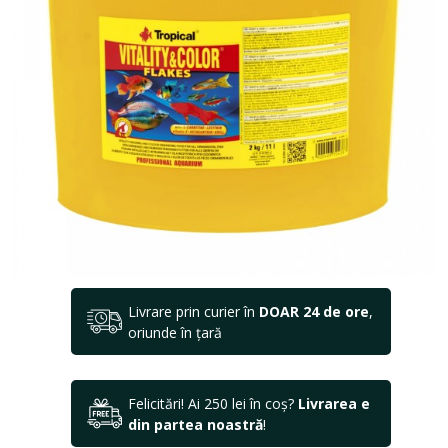
Livrare prin curier în
DOAR 24 de ore
,
oriunde în țară
Felicitări! Ai 250 lei în coș?
Livrarea e
din partea noastră
!