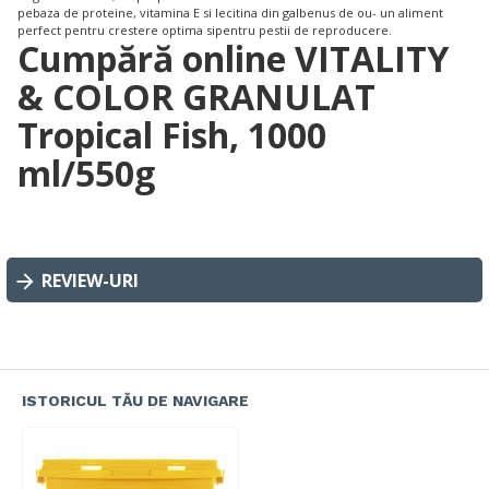
pebaza de proteine, vitamina E si lecitina din galbenus de ou- un aliment
perfect pentru crestere optima sipentru pestii de reproducere.
Cumpără online VITALITY
& COLOR GRANULAT
Tropical Fish, 1000
ml/550g
REVIEW-URI
ISTORICUL TĂU DE NAVIGARE