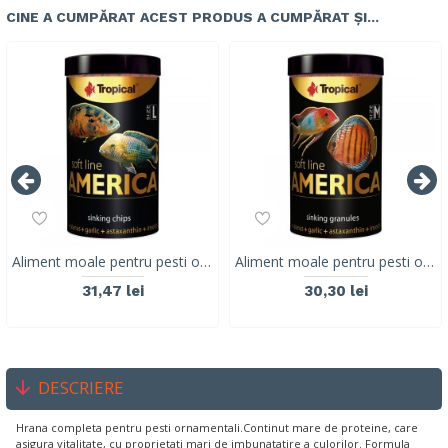
CINE A CUMPĂRAT ACEST PRODUS A CUMPĂRAT ȘI...
Aliment moale pentru pesti omnivori și carnivori din America de Nord și de Sud TROPICAL SOFT LINE, marime L ,250ML/130G
Aliment moale pentru pesti omnivori și carnivori din America de Nord și de Sud TROPICAL SOFT LINE, marime M, 250ML/150G
31,47 lei
30,30 lei
DESCRIERE
Hrana completa pentru pesti ornamentali.Continut mare de proteine, care
asigura vitalitate, cu proprietati mari de imbunatatire a culorilor. Formula