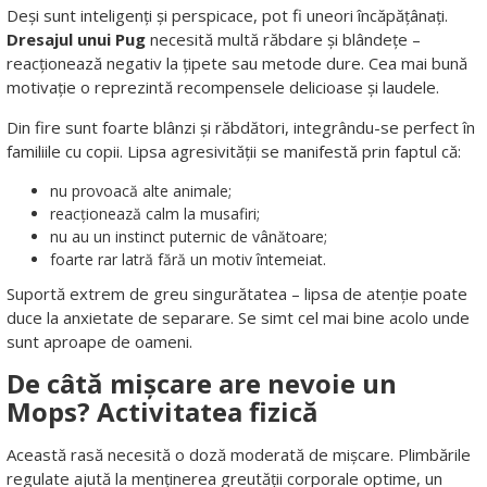
Deși sunt inteligenți și perspicace, pot fi uneori încăpățânați.
Dresajul unui Pug
necesită multă răbdare și blândețe –
reacționează negativ la țipete sau metode dure. Cea mai bună
motivație o reprezintă recompensele delicioase și laudele.
Din fire sunt foarte blânzi și răbdători, integrându-se perfect în
familiile cu copii. Lipsa agresivității se manifestă prin faptul că:
nu provoacă alte animale;
reacționează calm la musafiri;
nu au un instinct puternic de vânătoare;
foarte rar latră fără un motiv întemeiat.
Suportă extrem de greu singurătatea – lipsa de atenție poate
duce la anxietate de separare. Se simt cel mai bine acolo unde
sunt aproape de oameni.
De câtă mișcare are nevoie un
Mops? Activitatea fizică
Această rasă necesită o doză moderată de mișcare. Plimbările
regulate ajută la menținerea greutății corporale optime, un