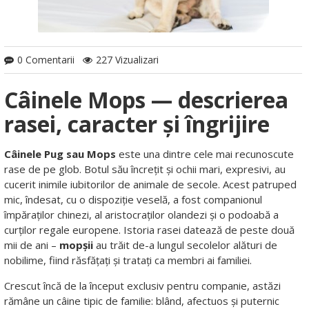
0 Comentarii
227 Vizualizari
Câinele Mops — descrierea
rasei, caracter și îngrijire
Câinele Pug sau Mops
este una dintre cele mai recunoscute
rase de pe glob. Botul său încrețit și ochii mari, expresivi, au
cucerit inimile iubitorilor de animale de secole. Acest patruped
mic, îndesat, cu o dispoziție veselă, a fost companionul
împăraților chinezi, al aristocraților olandezi și o podoabă a
curților regale europene. Istoria rasei datează de peste două
mii de ani –
mopșii
au trăit de-a lungul secolelor alături de
nobilime, fiind răsfățați și tratați ca membri ai familiei.
Crescut încă de la început exclusiv pentru companie, astăzi
rămâne un câine tipic de familie: blând, afectuos și puternic