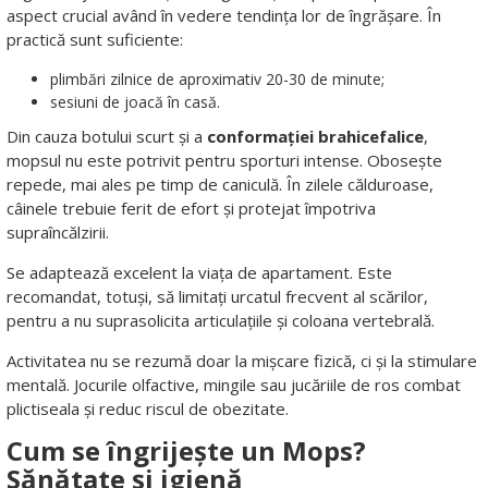
aspect crucial având în vedere tendința lor de îngrășare. În
practică sunt suficiente:
plimbări zilnice de aproximativ 20-30 de minute;
sesiuni de joacă în casă.
Din cauza botului scurt și a
conformației brahicefalice
,
mopsul nu este potrivit pentru sporturi intense. Obosește
repede, mai ales pe timp de caniculă. În zilele călduroase,
câinele trebuie ferit de efort și protejat împotriva
supraîncălzirii.
Se adaptează excelent la viața de apartament. Este
recomandat, totuși, să limitați urcatul frecvent al scărilor,
pentru a nu suprasolicita articulațiile și coloana vertebrală.
Activitatea nu se rezumă doar la mișcare fizică, ci și la stimulare
mentală. Jocurile olfactive, mingile sau jucăriile de ros combat
plictiseala și reduc riscul de obezitate.
Cum se îngrijește un Mops?
Sănătate și igienă