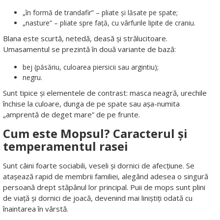
„în formă de trandafir” – pliate și lăsate pe spate;
„nasture” – pliate spre față, cu vârfurile lipite de craniu.
Blana este scurtă, netedă, deasă și strălucitoare.
Umasamentul se prezintă în două variante de bază:
bej (păsăriu, culoarea piersicii sau argintiu);
negru.
Sunt tipice și elementele de contrast: masca neagră, urechile
închise la culoare, dunga de pe spate sau așa-numita
„amprentă de deget mare” de pe frunte.
Cum este Mopsul? Caracterul și
temperamentul rasei
Sunt câini foarte sociabili, veseli și dornici de afecțiune. Se
atașează rapid de membrii familiei, alegând adesea o singură
persoană drept stăpânul lor principal. Puii de mops sunt plini
de viață și dornici de joacă, devenind mai liniștiți odată cu
înaintarea în vârstă.