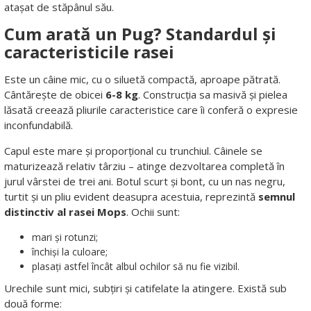
atașat de stăpânul său.
Cum arată un Pug? Standardul și
caracteristicile rasei
Este un câine mic, cu o siluetă compactă, aproape pătrată.
Cântărește de obicei
6-8 kg
. Construcția sa masivă și pielea
lăsată creează pliurile caracteristice care îi conferă o expresie
inconfundabilă.
Capul este mare și proporțional cu trunchiul. Câinele se
maturizează relativ târziu – atinge dezvoltarea completă în
jurul vârstei de trei ani. Botul scurt și bont, cu un nas negru,
turtit și un pliu evident deasupra acestuia, reprezintă
semnul
distinctiv al rasei Mops
. Ochii sunt:
mari și rotunzi;
închiși la culoare;
plasați astfel încât albul ochilor să nu fie vizibil.
Urechile sunt mici, subțiri și catifelate la atingere. Există sub
două forme: