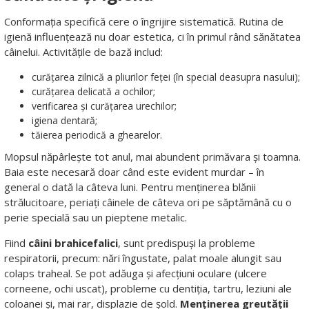
Conformația specifică cere o îngrijire sistematică. Rutina de
igienă influențează nu doar estetica, ci în primul rând sănătatea
câinelui. Activitățile de bază includ:
curățarea zilnică a pliurilor feței (în special deasupra nasului);
curățarea delicată a ochilor;
verificarea și curățarea urechilor;
igiena dentară;
tăierea periodică a ghearelor.
Mopsul năpârlește tot anul, mai abundent primăvara și toamna.
Baia este necesară doar când este evident murdar – în
general o dată la câteva luni. Pentru menținerea blănii
strălucitoare, periați câinele de câteva ori pe săptămână cu o
perie specială sau un pieptene metalic.
Fiind
câini brahicefalici
, sunt predispuși la probleme
respiratorii, precum: nări îngustate, palat moale alungit sau
colaps traheal. Se pot adăuga și afecțiuni oculare (ulcere
corneene, ochi uscat), probleme cu dentiția, tartru, leziuni ale
coloanei și, mai rar, displazie de șold.
Menținerea greutății