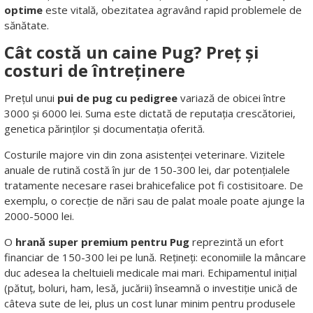
optime
este vitală, obezitatea agravând rapid problemele de
sănătate.
Cât costă un caine Pug? Preț și
costuri de întreținere
Prețul unui
pui de pug cu pedigree
variază de obicei între
3000 și 6000 lei. Suma este dictată de reputația crescătoriei,
genetica părinților și documentația oferită.
Costurile majore vin din zona asistenței veterinare. Vizitele
anuale de rutină costă în jur de 150-300 lei, dar potențialele
tratamente necesare rasei brahicefalice pot fi costisitoare. De
exemplu, o corecție de nări sau de palat moale poate ajunge la
2000-5000 lei.
O
hrană super premium pentru Pug
reprezintă un efort
financiar de 150-300 lei pe lună. Rețineți: economiile la mâncare
duc adesea la cheltuieli medicale mai mari. Echipamentul inițial
(pătuț, boluri, ham, lesă, jucării) înseamnă o investiție unică de
câteva sute de lei, plus un cost lunar minim pentru produsele