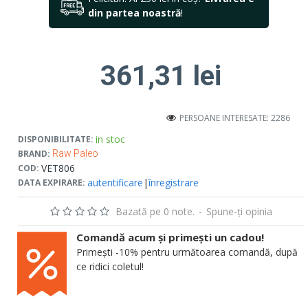
din partea noastră
!
361,31 lei
PERSOANE INTERESATE: 2286
in stoc
DISPONIBILITATE:
BRAND:
Raw Paleo
VET806
COD:
autentificare
|
înregistrare
DATA EXPIRARE:
Bazată pe 0 note.
-
Spune-ţi opinia
Comandă acum și primești un cadou!
Primești -10% pentru următoarea comandă, după
ce ridici coletul!