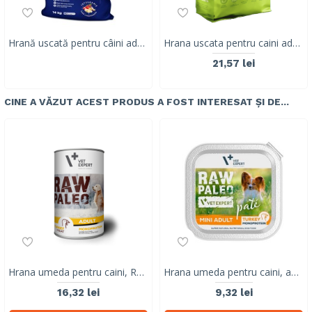
Hrană uscată pentru câini adulți activi, Club 4 Paws PREMIUM, găină, 14 kg
Hrana uscata pentru caini adulti CHARLI, carne mix, 2.5KG
21,57 lei
CINE A VĂZUT ACEST PRODUS A FOST INTERESAT ȘI DE...
Hrana umeda pentru caini, RAW PALEO, adult, carne de curcan, conserva monoproteica, 400 g
Hrana umeda pentru caini, adult, RAW PALEO PATE, curcan, 150 g
16,32 lei
9,32 lei