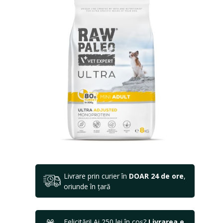
Livrare prin curier în
DOAR 24 de ore
,
oriunde în țară
Felicitări! Ai 250 lei în coș?
Livrarea e