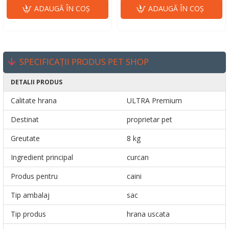
ADAUGĂ ÎN COŞ
ADAUGĂ ÎN COŞ
SPECIFICAȚII PRODUS PET SHOP
DETALII PRODUS
Calitate hrana
ULTRA Premium
Destinat
proprietar pet
Greutate
8 kg
Ingredient principal
curcan
Produs pentru
caini
Tip ambalaj
sac
Tip produs
hrana uscata