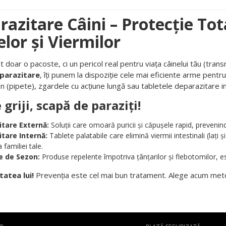
razitare Câini – Protecție Tot
lor și Viermilor
nt doar o pacoste, ci un pericol real pentru viața câinelui tău (tra
parazitare
, îți punem la dispoziție cele mai eficiente arme pentru a
on (pipete), zgardele cu acțiune lungă sau tabletele deparazitare i
griji, scapă de paraziți!
tare Externă:
Soluții care omoară puricii și căpușele rapid, prevenind a
tare Internă:
Tablete palatabile care elimină viermii intestinali (lați ș
familiei tale.
e de Sezon:
Produse repelente împotriva țânțarilor și flebotomilor, es
tatea lui!
Prevenția este cel mai bun tratament. Alege acum metod