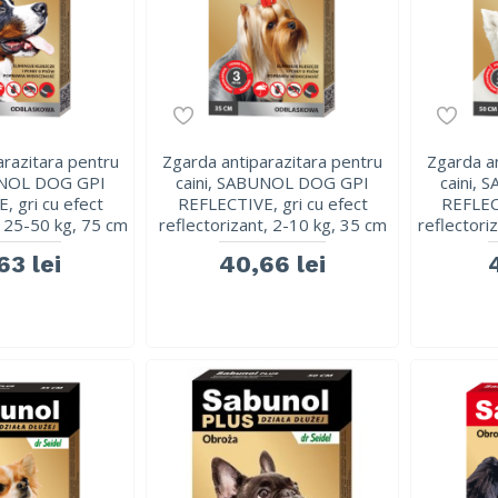
arazitara pentru
Zgarda antiparazitara pentru
Zgarda an
UNOL DOG GPI
caini, SABUNOL DOG GPI
caini,
, gri cu efect
REFLECTIVE, gri cu efect
REFLECT
, 25-50 kg, 75 cm
reflectorizant, 2-10 kg, 35 cm
reflectori
63 lei
40,66 lei