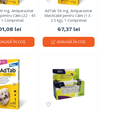
0 mg, Antiparazitar
AdTab 56 mg, Antiparazitar
 pentru Câini (22 - 45
Masticabil pentru Câini (1.3 -
, 1 Comprimat
2.5 kg), 1 Comprimat
01,08 lei
67,37 lei
DAUGĂ ÎN COŞ
ADAUGĂ ÎN COŞ