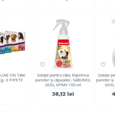
LINE ON Talie
Soluție pentru câini, împotriva
Soluție pe
Kg- 3 PIPETE
puricilor și căpușelor, SABUNOL
puricilor 
DOG, SPRAY 100 ml
DOG,
38,12 lei
4