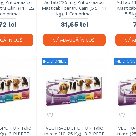
, Antiparazitar
AdTab 225 mg, Antiparazitar
AdTab 11
tru Câini (11 - 22
Masticabil pentru Câini (5.5 - 11
Masticabi
 Comprimat
kg), 1 Comprimat
5.5 k
72 lei
81,65 lei
GĂ ÎN COŞ
ADAUGĂ ÎN COŞ
A
INDISPONIBIL
INDISPONIB
SPOT ON Talie
VECTRA 3D SPOT ON Talie
VECTRA 
 Kg)- 3 PIPETE
medie (10-25 Kg)- 3 PIPETE
mare (2