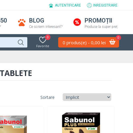
AUTENTIFICARE
INREGISTRARE
650
BLOG
PROMOȚII
?
Ce scriem interesant?
Produse la super preț
0
0
0 produs(e) - 0,00 lei
Favorite
 TABLETE
Sortare