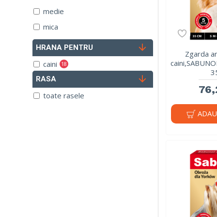
medie
mica
HRANA PENTRU
Zgarda an
caini,SABUNO
caini
18
3
RASA
pisici
1
76,
toate rasele
ADAU