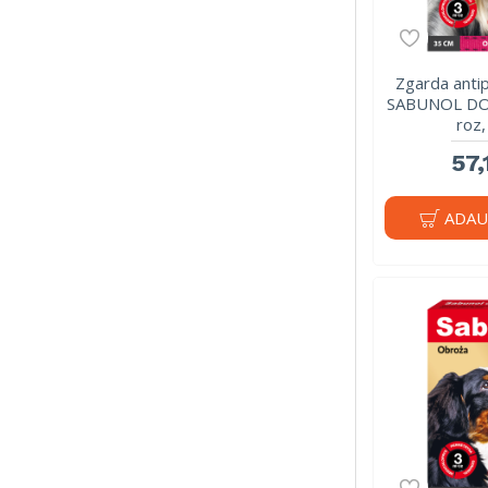
Zgarda antip
SABUNOL DOG
roz
57,
ADAU