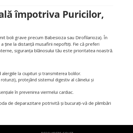
ală împotriva Puricilor,
nsmit boli grave precum Babesioza sau Dirofilarioza). În
 ține la distanță musafirii nepoftiți. Fie că preferi
nterne, siguranța blănosului tău este prioritatea noastră.
lergiile la ciupituri și transmiterea bolilor.
i rotunzi), protejând sistemul digestiv al câinelui și
ențiale în prevenirea viermelui cardiac.
a de deparazitare potrivită și bucurați-vă de plimbări