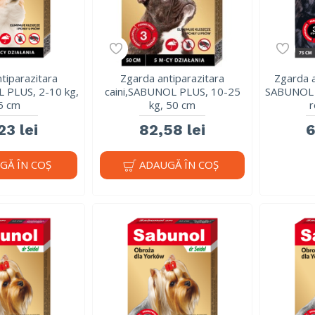
tiparazitara
Zgarda antiparazitara
Zgarda a
L PLUS, 2-10 kg,
caini,SABUNOL PLUS, 10-25
SABUNOL 
5 cm
kg, 50 cm
r
23 lei
82,58 lei
6
GĂ ÎN COŞ
ADAUGĂ ÎN COŞ