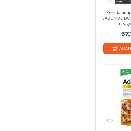
Zgarda antip
SABUNOL DOG 
neagr
57,
ADAU