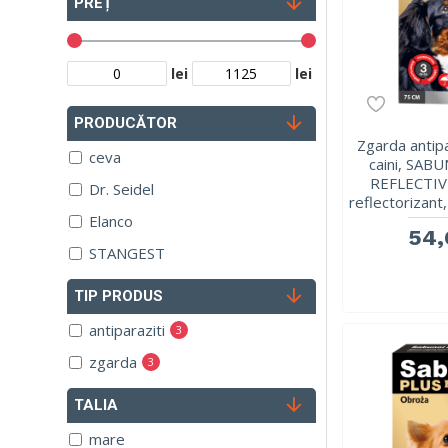
PREȚ
lei
lei
PRODUCĂTOR
Zgarda antip
ceva
caini, SAB
REFLECTIVE
Dr. Seidel
reflectorizant
Elanco
54,
STANGEST
TIP PRODUS
antiparaziti
3
zgarda
3
TALIA
mare