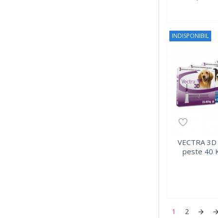
INDISPONIBIL
VECTRA 3D 
peste 40 
1
2