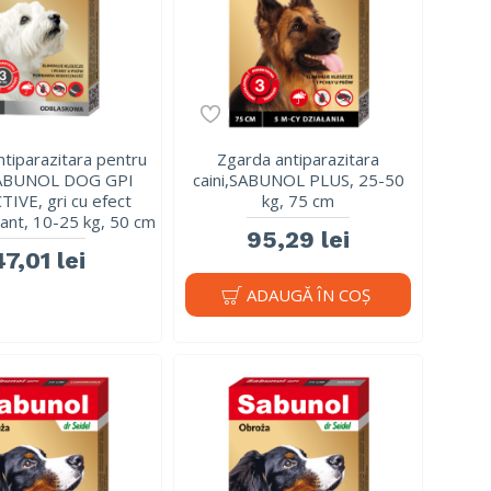
tiparazitara pentru
Zgarda antiparazitara
 SABUNOL DOG GPI
caini,SABUNOL PLUS, 25-50
IVE, gri cu efect
kg, 75 cm
zant, 10-25 kg, 50 cm
95,29 lei
47,01 lei
ADAUGĂ ÎN COŞ