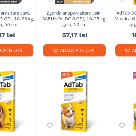
arazitara caini,
Zgarda antiparazitara caini,
AdTab 90
GPI, 10-25 kg,
SABUNOL DOG GPI, 10-25 kg,
Masticabil
a, 50 cm
gold, 50 cm
kg)
17 lei
57,17 lei
1
GĂ ÎN COŞ
ADAUGĂ ÎN COŞ
A