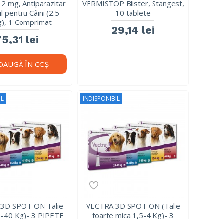
2 mg, Antiparazitar
VERMISTOP Blister, Stangest,
l pentru Câini (2.5 -
10 tablete
g), 1 Comprimat
29,14 lei
75,31 lei
DAUGĂ ÎN COŞ
IL
INDISPONIBIL
3D SPOT ON Talie
VECTRA 3D SPOT ON (Talie
5-40 Kg)- 3 PIPETE
foarte mica 1,5-4 Kg)- 3