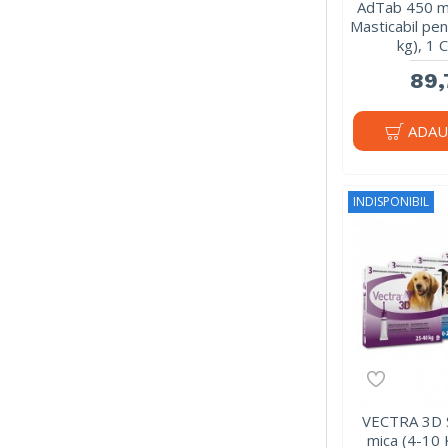
AdTab 450 mg
Masticabil pen
kg), 1
89,
ADAU
INDISPONIBIL
VECTRA 3D 
mica (4-10