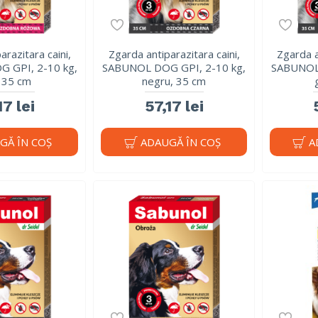
arazitara caini,
Zgarda antiparazitara caini,
Zgarda a
 GPI, 2-10 kg,
SABUNOL DOG GPI, 2-10 kg,
SABUNOL 
, 35 cm
negru, 35 cm
17 lei
57,17 lei
GĂ ÎN COŞ
ADAUGĂ ÎN COŞ
A