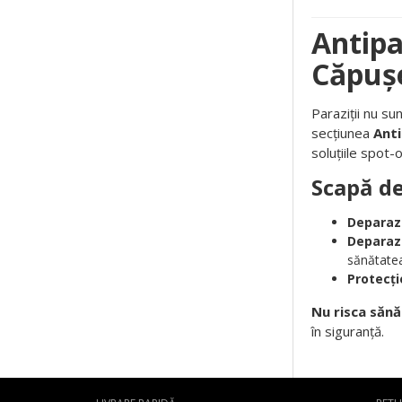
Antipa
Căpușe
Paraziții nu su
secțiunea
Anti
soluțiile spot-
Scapă de 
Deparazi
Deparazi
sănătatea 
Protecți
Nu risca sănă
în siguranță.