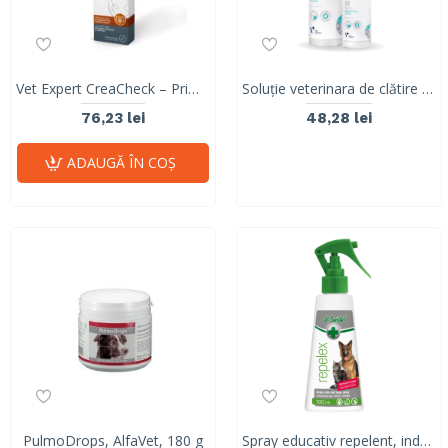
Vet Expert CreaCheck – Primul Test de Monitorizare Renală la Domiciliu pentru Câini și Pisici
Soluție veterinara de clătire cu acid hipocloros pentru animale IRRIGATION LIQUID Vet Expert, 250ml
76,23 lei
48,28 lei
ADAUGĂ ÎN COŞ
PulmoDrops, AlfaVet, 180 g
Spray educativ repelent, indeparteaza animalele de zone/ obiecte, Dr. Seidel, Dermapharm, 100ml