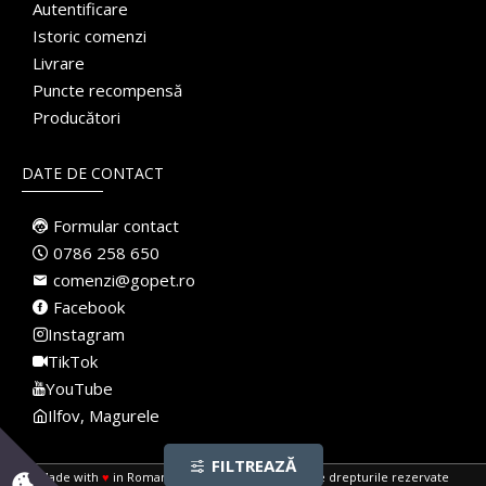
Autentificare
Istoric comenzi
Livrare
Puncte recompensă
Producători
DATE DE CONTACT
Formular contact
0786 258 650
comenzi@gopet.ro
Facebook
Instagram
TikTok
YouTube
Ilfov, Magurele
FILTREAZĂ
Made with
♥
in Romania · Pet Shop Online · Toate drepturile rezervate