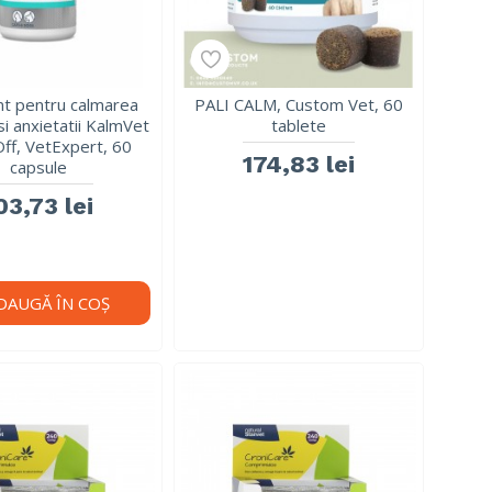
nt pentru calmarea
PALI CALM, Custom Vet, 60
si anxietatii KalmVet
tablete
ff, VetExpert, 60
174,83 lei
capsule
03,73 lei
DAUGĂ ÎN COŞ