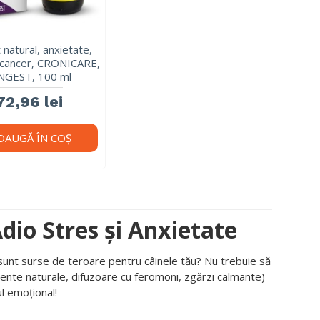
 natural, anxietate,
, cancer, CRONICARE,
NGEST, 100 ml
72,96 lei
DAUGĂ ÎN COŞ
Adio Stres și Anxietate
să sunt surse de teroare pentru câinele tău? Nu trebuie să
imente naturale, difuzoare cu feromoni, zgărzi calmante)
ul emoțional!