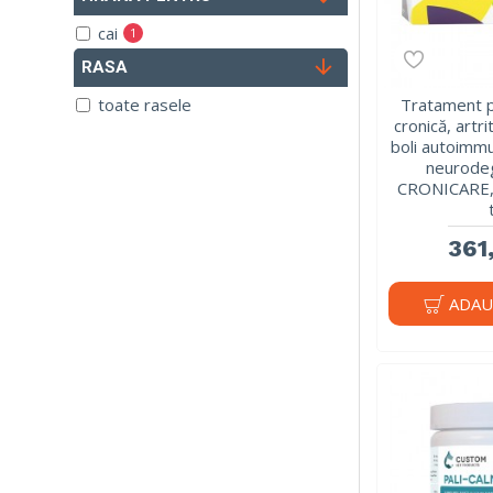
cai
1
RASA
caini
14
pisici
toate rasele
Tratament 
11
cronică, artri
boli autoimmu
neurode
CRONICARE, 
361,
ADAU