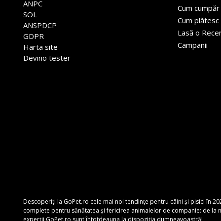
ANPC
Cum cumpăr
SOL
Cum plătesc
ANSPDCP
Lasă o Rece
GDPR
Campanii
Harta site
Devino tester
Descoperiți la GoPet.ro cele mai noi tendințe pentru câini și pisici în 20
complete pentru sănătatea și fericirea animalelor de companie: de la mâ
experții GoPet.ro sunt întotdeauna la dispoziția dumneavoastră!