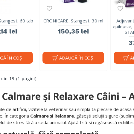
tangest, 60 tab
CRONICARE, Stangest, 30 ml
Adjuvant
epilepsie
14 lei
150,35 lei
STA
3
GĂ ÎN COŞ
ADAUGĂ ÎN COŞ
A
 din 19 (1 pagini)
i Calmare și Relaxare Câini – 
rile de artificii, vizitele la veterinar sau simpla ta plecare de aca
e. În categoria
Calmare și Relaxare
, găsești soluții sigure (supl
lul de stres fără a seda animalul. Ajută-l să-și regăsească echilibr
e naturală, fără somnolență