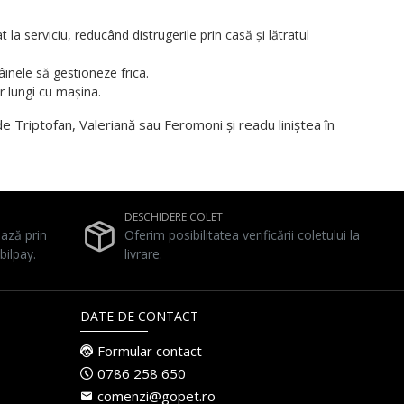
la serviciu, reducând distrugerile prin casă și lătratul
âinele să gestioneze frica.
r lungi cu mașina.
Triptofan, Valeriană sau Feromoni și readu liniștea în
DESCHIDERE COLET
ează prin
Oferim posibilitatea verificării coletului la
bilpay.
livrare.
DATE DE CONTACT
Formular contact
0786 258 650
comenzi@gopet.ro