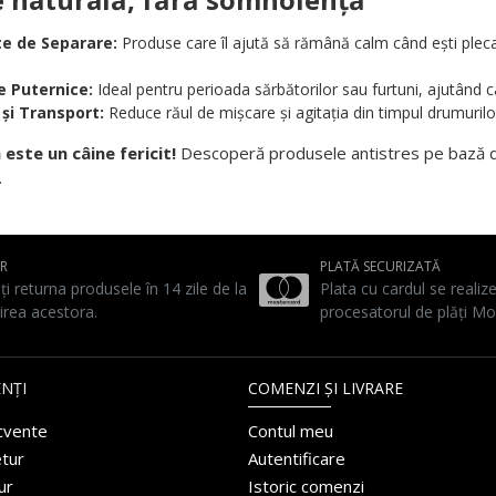
e de Separare:
Produse care îl ajută să rămână calm când ești plecat 
 Puternice:
Ideal pentru perioada sărbătorilor sau furtuni, ajutând c
 și Transport:
Reduce răul de mișcare și agitația din timpul drumurilo
 este un câine fericit!
Descoperă produsele antistres pe bază de 
.
UR
PLATĂ SECURIZATĂ
ți returna produsele în 14 zile de la
Plata cu cardul se realiz
irea acestora.
procesatorul de plăți Mo
NȚI
COMENZI ȘI LIVRARE
ecvente
Contul meu
etur
Autentificare
ur
Istoric comenzi