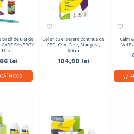
e bază de ulei de
Colier cu eliberare continua de
Calm &
NICARE SYNERGY
CBD, CroniCare, Stangest,
VetEx
 10 ml
60cm
66 lei
104,90 lei
GĂ ÎN COŞ
A