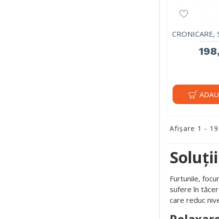
CRONICARE, S
198,
ADAU
Afişare 1 - 19
Soluți
Furtunile, focu
sufere în tăcer
care reduc nive
Relaxar