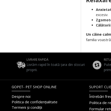
Anxietat
excesiv.
Zgomote
Călătorii
Un câine calm
familia voastră
LIVRARE RAPIDĂ
RET
Livrăm rapid în toată țara din stocuri
Pute
proprii.
prim
GOPET- PET SHOP ONLINE
SUPORT CLIE
Despre noi
Întrebări fr
Politica de confidențialitate
Politica de r
Termeni și condiții
Formular ret