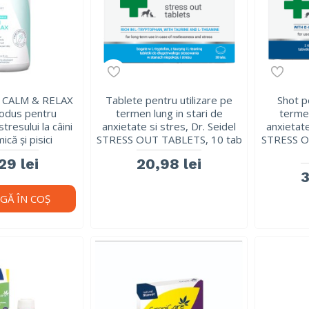
 CALM & RELAX
Tablete pentru utilizare pe
Shot p
rodus pentru
termen lung in stari de
termen
tresului la câini
anxietate si stres, Dr. Seidel
anxietate
ică și pisici
STRESS OUT TABLETS, 10 tab
STRESS 
29 lei
20,98 lei
3
GĂ ÎN COŞ