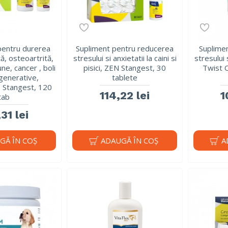
pentru durerea
Supliment pentru reducerea
Suplime
tă, osteoartrită,
stresului si anxietatii la caini si
stresului 
ne, cancer , boli
pisici, ZEN Stangest, 30
Twist O
generative,
tablete
Stangest, 120
114,22 lei
1
tab
31 lei
GĂ ÎN COŞ
ADAUGĂ ÎN COŞ
A