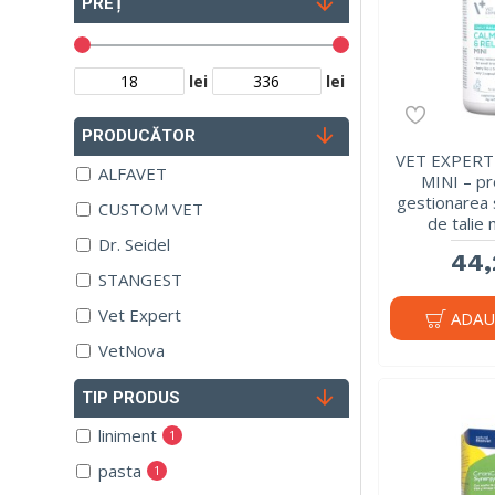
PREȚ
lei
lei
PRODUCĂTOR
VET EXPERT
ALFAVET
MINI – p
gestionarea s
CUSTOM VET
de talie m
Dr. Seidel
44,
STANGEST
Vet Expert
ADAU
VetNova
TIP PRODUS
liniment
1
pasta
1