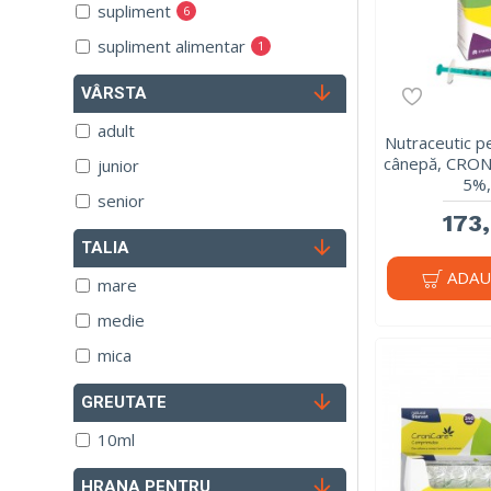
supliment
6
supliment alimentar
1
VÂRSTA
adult
Nutraceutic p
cânepă, CRO
junior
5%,
senior
173,
TALIA
ADAU
mare
medie
mica
GREUTATE
10ml
HRANA PENTRU