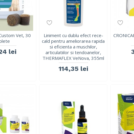
Custom Vet, 30
Liniment cu dublu efect rece-
CRONICARE
blete
cald pentru ameliorarea rapida
si eficienta a muschilor,
24 lei
articulatiilor si tendoanelor,
THERMAFLEX VeNova, 355ml
114,35 lei