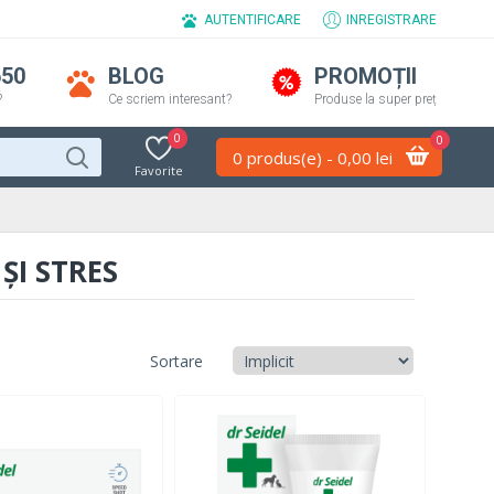
AUTENTIFICARE
INREGISTRARE
650
BLOG
PROMOȚII
?
Ce scriem interesant?
Produse la super preț
0
0
0 produs(e) - 0,00 lei
Favorite
ȘI STRES
Sortare