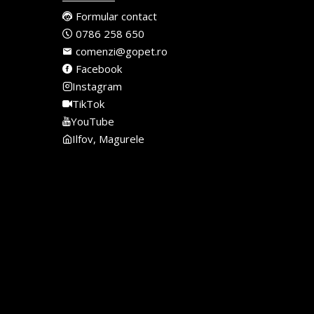
Formular contact
0786 258 650
comenzi@gopet.ro
Facebook
Instagram
TikTok
YouTube
Ilfov, Magurele