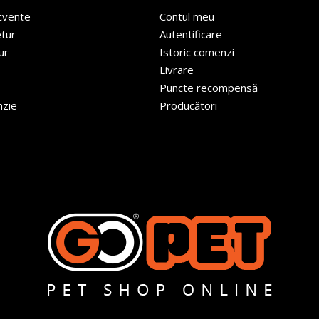
ecvente
Contul meu
etur
Autentificare
ur
Istoric comenzi
Livrare
Puncte recompensă
nzie
Producători