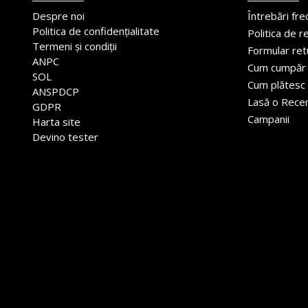
Despre noi
Întrebări fr
Politica de confidențialitate
Politica de r
Termeni și condiții
Formular ret
ANPC
Cum cumpăr
SOL
Cum plătesc
ANSPDCP
Lasă o Rece
GDPR
Campanii
Harta site
Devino tester