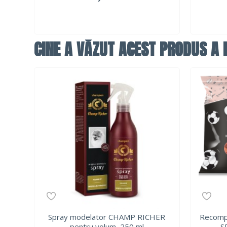
CINE A VĂZUT ACEST PRODUS A F
Spray modelator CHAMP RICHER
Recompe
pentru volum, 250 ml
S