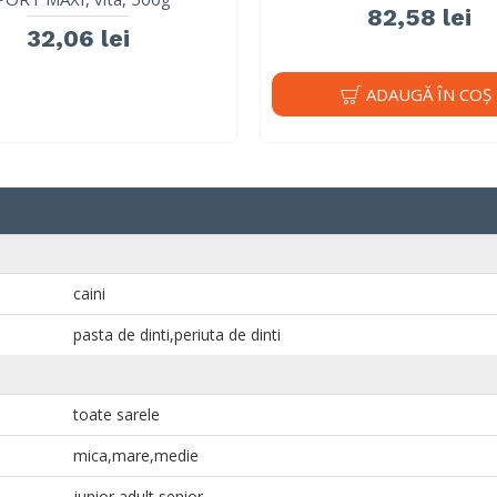
82,58 lei
32,06 lei
ADAUGĂ ÎN COŞ
caini
pasta de dinti,periuta de dinti
toate sarele
mica,mare,medie
junior,adult,senior