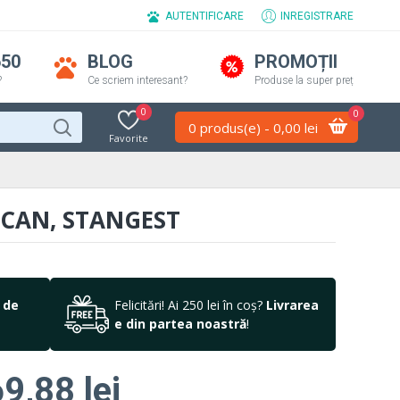
AUTENTIFICARE
INREGISTRARE
650
BLOG
PROMOȚII
?
Ce scriem interesant?
Produse la super preț
0
0
0 produs(e) - 0,00 lei
Favorite
ICAN, STANGEST
 de
Felicitări! Ai 250 lei în coș?
Livrarea
e din partea noastră
!
9,88 lei