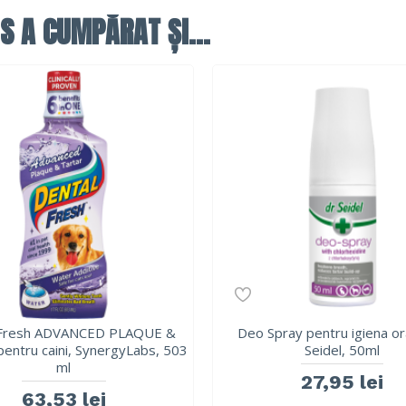
S A CUMPĂRAT ȘI...
 Fresh ADVANCED PLAQUE &
Deo Spray pentru igiena ora
entru caini, SynergyLabs, 503
Seidel, 50ml
ml
27,95 lei
63,53 lei