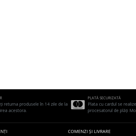
UR
PLATĂ SECURIZATĂ
ți returna produsele în 14 zile de la
Plata cu cardul se realiz
irea acestora.
procesatorul de plăți Mo
NȚI
COMENZI ȘI LIVRARE