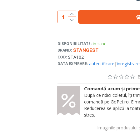
in stoc
DISPONIBILITATE:
BRAND:
STANGEST
STA102
COD:
autentificare
|
înregistrare
DATA EXPIRARE:
B
Comandă acum și primeșt
După ce ridici coletul, îți
comandă pe GoPet.ro. E mod
Reducerea se aplică la toate
stres.
Imaginile produsului 