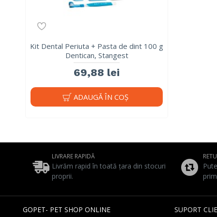
Kit Dental Periuta + Pasta de dint 100 g
Dentican, Stangest
69,88 lei
ADAUGĂ ÎN COŞ
LIVRARE RAPIDĂ
RET
Livrăm rapid în toată țara din stocuri
Pute
proprii.
prim
GOPET- PET SHOP ONLINE
SUPORT CLIE