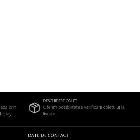
DESCHIDERE COLET
ează prin
Oferim posibilitatea verificării coletului la
bilpay.
livrare.
DATE DE CONTACT