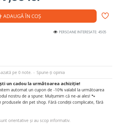
ADAUGĂ ÎN COŞ
PERSOANE INTERESATE: 4505
azată pe 0 note.
-
Spune-ţi opinia
i un cadou la următoarea achiziție!
 trimitem automat un cupon de -10% valabil la următoarea
ul nostru de a spune: Mulțumim că ne-ai ales! 🐾
 produsele din pet shop. Fără condiții complicate, fără
sunt orientative și au scop informativ.