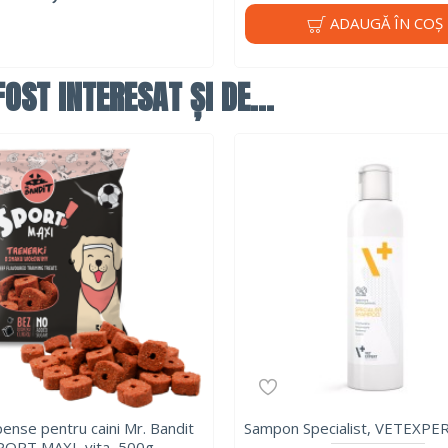
ADAUGĂ ÎN COŞ
OST INTERESAT ȘI DE...
nse pentru caini Mr. Bandit
Sampon Specialist, VETEXPE
PORT MAXI, vita, 500g