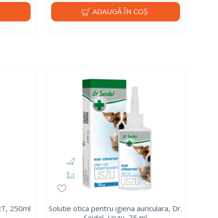
ADAUGĂ ÎN COŞ
RT, 250ml
Solutie otica pentru igiena auriculara, Dr.
Seidel, Uszu, 75 ml