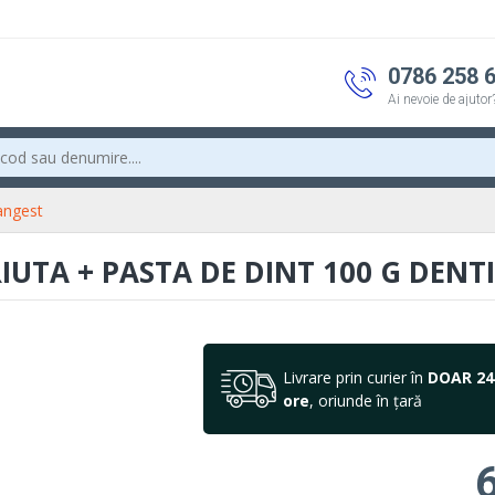
0786 258 
Ai nevoie de ajutor
tangest
RIUTA + PASTA DE DINT 100 G DENT
Livrare prin curier în
DOAR 24
ore
, oriunde în țară
6