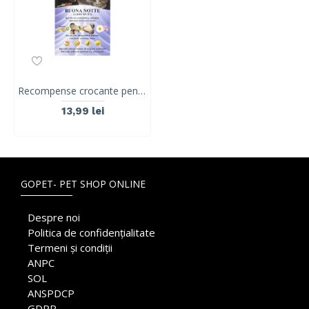
Recompense crocante pentru caini ROLLS ROCKY Good Night, musețel si valeriana, 300g
13,99 lei
GOPET- PET SHOP ONLINE
Despre noi
Politica de confidențialitate
Termeni și condiții
ANPC
SOL
ANSPDCP
GDPR