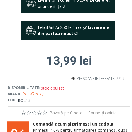
Livrare prin curier în
DOAR 24 de ore
,
oriunde în țară
Felicitări! Ai 250 lei în coș?
Livrarea e
din partea noastră
!
13,99 lei
PERSOANE INTERESATE: 7719
stoc epuizat
DISPONIBILITATE:
BRAND:
RollsRocky
ROL13
COD:
Bazată pe 0 note.
-
Spune-ţi opinia
Comandă acum și primești un cadou!
Primești -10% pentru următoarea comandă, după