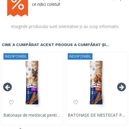
ce ridici coletul!
Imaginile produsului sunt orientative și au scop informativ.
CINE A CUMPĂRAT ACEST PRODUS A CUMPĂRAT ȘI...
INDISPONIBIL
INDISPONIBIL
Batonașe de mestecat pentru câini adulți Club 4 Paws Premium Dental Sticks 117g
BATONAȘE DE MESTECAT PENTRU CÂINI ADULȚI CLUB 4 PAWS PREMIUM DENTAL STICKS, 77g