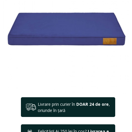
Livrare prin curier în
DOAR 24 de ore
,
oriunde în țară
Felicitări! Ai 250 lei în coș?
Livrarea e