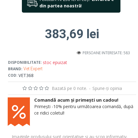
din partea noastră
!
383,69 lei
PERSOANE INTERESATE: 583
stoc epuizat
DISPONIBILITATE:
BRAND:
Vet Expert
VET368
COD:
Bazată pe 0 note.
-
Spune-ţi opinia
Comandă acum și primești un cadou!
Primești -10% pentru următoarea comandă, după
ce ridici coletul!
Imaginile produsului sunt orientative și au scop informativ.