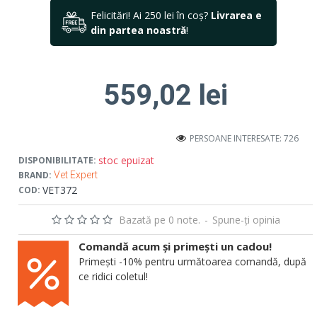
Felicitări! Ai 250 lei în coș?
Livrarea e
din partea noastră
!
559,02 lei
PERSOANE INTERESATE: 726
stoc epuizat
DISPONIBILITATE:
BRAND:
Vet Expert
VET372
COD:
Bazată pe 0 note.
-
Spune-ţi opinia
Comandă acum și primești un cadou!
Primești -10% pentru următoarea comandă, după
ce ridici coletul!