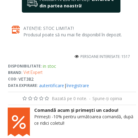
din partea noastră
!
ATENȚIE: STOC LIMITAT!
Produsul poate să nu mai fie disponibil în depozit.
PERSOANE INTERESATE: 1517
in stoc
DISPONIBILITATE:
BRAND:
Vet Expert
VET382
COD:
autentificare
|
înregistrare
DATA EXPIRARE:
Bazată pe 0 note.
-
Spune-ţi opinia
Comandă acum și primești un cadou!
Primești -10% pentru următoarea comandă, după
ce ridici coletul!