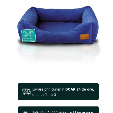
Livrare prin curier în
DOAR 24 de ore
,
oriunde în țară
Felicitări! Ai 250 lei în coș?
Livrarea e