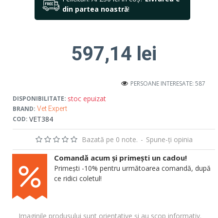
din partea noastră
!
597,14 lei
PERSOANE INTERESATE: 587
stoc epuizat
DISPONIBILITATE:
BRAND:
Vet Expert
VET384
COD:
Bazată pe 0 note.
-
Spune-ţi opinia
Comandă acum și primești un cadou!
Primești -10% pentru următoarea comandă, după
ce ridici coletul!
Imaginile produsului sunt orientative și au scop informativ.