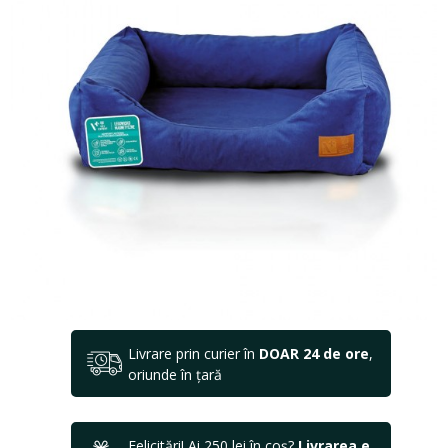
Livrare prin curier în
DOAR 24 de ore
,
oriunde în țară
Felicitări! Ai 250 lei în coș?
Livrarea e