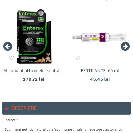
Absorbant al toxinelor și otrăvurilor prezente în tractul gastrointestinal, Enterex®, Vetnil, 10 PLICURI, 8G
FERTILANCE- 60 ml
279,72 lei
45,45 lei
DESCRIERE
Indicatii:
Supliment nutritiv natural cu efect imunostimulant, hepatoprotector și cu