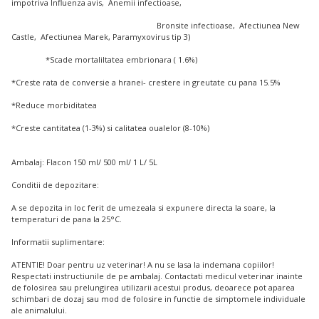
impotriva Influenza avis, Anemii infectioase,
Bronsite infectioase, Afectiunea New
Castle, Afectiunea Marek, Paramyxovirus tip 3)
*Scade mortaliltatea embrionara ( 1.6%)
*Creste rata de conversie a hranei- crestere in greutate cu pana 15.5%
*Reduce morbiditatea
*Creste cantitatea (1-3%) si calitatea oualelor (8-10%)
Ambalaj: Flacon 150 ml/ 500 ml/ 1 L/ 5L
Conditii de depozitare:
A se depozita in loc ferit de umezeala si expunere directa la soare, la
temperaturi de pana la 25°C.
Informatii suplimentare:
ATENTIE! Doar pentru uz veterinar! A nu se lasa la indemana copiilor!
Respectati instructiunile de pe ambalaj. Contactati medicul veterinar inainte
de folosirea sau prelungirea utilizarii acestui produs, deoarece pot aparea
schimbari de dozaj sau mod de folosire in functie de simptomele individuale
ale animalului.