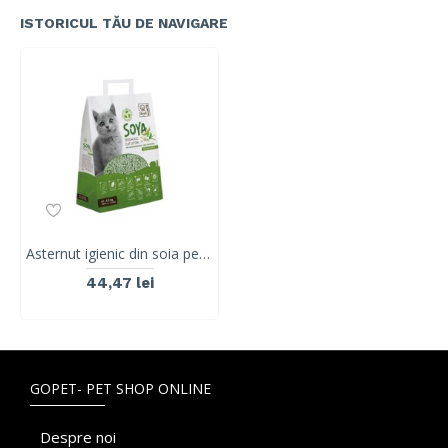
ISTORICUL TĂU DE NAVIGARE
Asternut igienic din soia pentru litiera pisici, SOYA Organic, M-PETS, 100% biodegradabil, ceai verde, 6 L
44,47 lei
GOPET- PET SHOP ONLINE
Despre noi