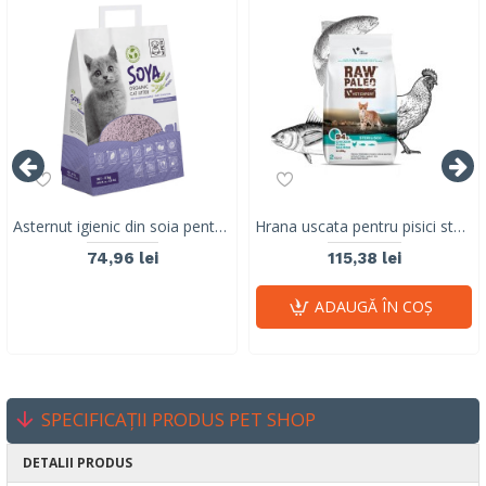
Asternut igienic din soia pentru litiera pisici, SOYA Organic, M-PETS, 100% biodegradabil, lavanda, 10 L
Hrana uscata pentru pisici sterilizate, RAW PALEO, carne de pui, ton si somon, 2 kg
74,96 lei
115,38 lei
ADAUGĂ ÎN COŞ
SPECIFICAȚII PRODUS PET SHOP
DETALII PRODUS