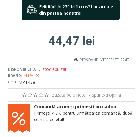
Felicitări! Ai 250 lei în coș?
Livrarea e
din partea noastră
!
44,47 lei
PERSOANE INTERESATE: 2747
stoc epuizat
DISPONIBILITATE:
BRAND:
M-PETS
MPT438
COD:
Bazată pe 0 note.
-
Spune-ţi opinia
Comandă acum și primești un cadou!
Primești -10% pentru următoarea comandă, după
ce ridici coletul!