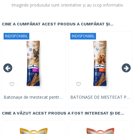
Imaginile produsului sunt orientative și au scop informativ.
CINE A CUMPĂRAT ACEST PRODUS A CUMPĂRAT ȘI...
INDISPONIBIL
INDISPONIBIL
Batonașe de mestecat pentru câini adulți Club 4 Paws Premium Dental Sticks 117g
BATONAȘE DE MESTECAT PENTRU CÂINI ADULȚI CLUB 4 PAWS PREMIUM DENTAL STICKS, 77g
CINE A VĂZUT ACEST PRODUS A FOST INTERESAT ȘI DE...