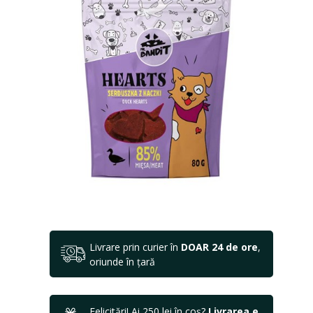
Livrare prin curier în
DOAR 24 de ore
,
oriunde în țară
Felicitări! Ai 250 lei în coș?
Livrarea e