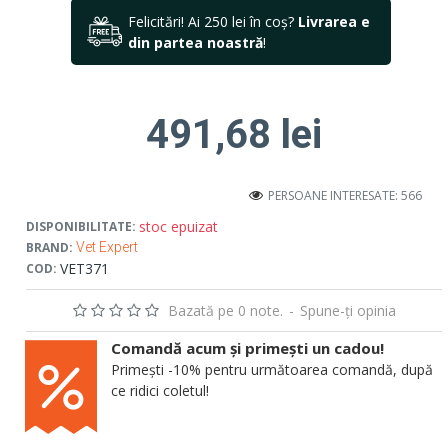
Felicitări! Ai 250 lei în coș?
Livrarea e
din partea noastră
!
491,68 lei
PERSOANE INTERESATE: 566
stoc epuizat
DISPONIBILITATE:
BRAND:
Vet Expert
VET371
COD:
Bazată pe 0 note.
-
Spune-ţi opinia
Comandă acum și primești un cadou!
Primești -10% pentru următoarea comandă, după
ce ridici coletul!